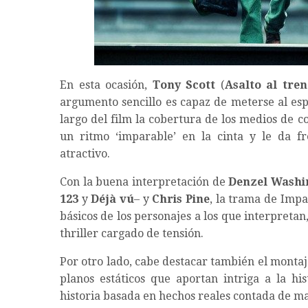
En esta ocasión,
Tony Scott
(
Asalto al tre
argumento sencillo es capaz de meterse al espe
largo del film la cobertura de los medios de 
un ritmo ‘imparable’ en la cinta y le da f
atractivo.
Con la buena interpretación de
Denzel Wash
123
y
Déjà vú
– y
Chris Pine
, la trama de Impa
básicos de los personajes a los que interpretan
thriller cargado de tensión.
Por otro lado, cabe destacar también el monta
planos estáticos que aportan intriga a la his
historia basada en hechos reales contada de m