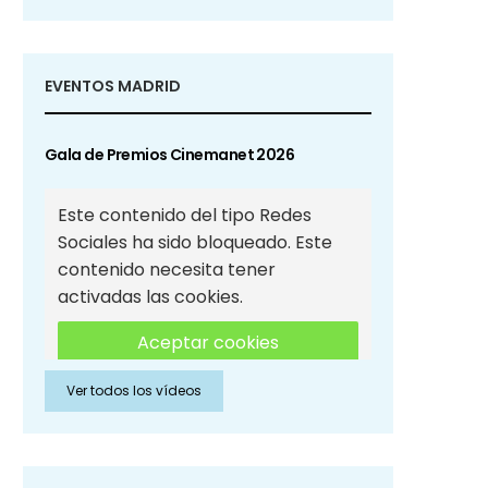
EVENTOS MADRID
Gala de Premios Cinemanet 2026
Este contenido del tipo Redes
Sociales ha sido bloqueado. Este
contenido necesita tener
activadas las cookies.
Aceptar cookies
Ver todos los vídeos
Aceptar cookies de Redes
Sociales