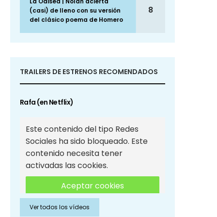
La Odisea | Nolan acierta
8
(casi) de lleno con su versión
del clásico poema de Homero
TRAILERS DE ESTRENOS RECOMENDADOS
Rafa (en Netflix)
Este contenido del tipo Redes
Sociales ha sido bloqueado. Este
contenido necesita tener
activadas las cookies.
Aceptar cookies
Ver todos los vídeos
Aceptar cookies de Redes
Sociales