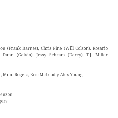
n (Frank Barnes), Chris Pine (Will Colson), Rosario
Dunn (Galvin), Jessy Schram (Darcy), T.J. Miller
t, Mimi Rogers, Eric McLeod y Alex Young.
benzon.
ers.