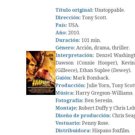
Título original:
Unstoppable.
Dirección:
Tony Scott.
País:
USA.
Año:
2010.
Duración:
101 min.
Género:
Acción, drama, thriller.
Interpretación:
Denzel Washingto
Dawson (Connie Hooper), Kevin 
(Gilleece), Ethan Suplee (Dewey).
Guión:
Mark Bomback.
Producción:
Julie Yorn, Tony Scot
Música:
Harry Gregson-Williams.
Fotografía:
Ben Seresin.
Montaje:
Robert Duffy y Chris Le
Diseño de producción:
Chris Seag
Vestuario:
Penny Rose.
Distribuidora:
Hispano foxfilm.