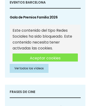
EVENTOS BARCELONA
Gala de Premios Familia 2026
Este contenido del tipo Redes
Sociales ha sido bloqueado. Este
contenido necesita tener
activadas las cookies.
Aceptar cookies
Ver todos los vídeos
Aceptar cookies de Redes
Sociales
FRASES DE CINE