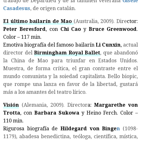
trabajo de Depardieu y de la también veterana
Gisèle
Casadesus
, de origen catalán.
El último bailarín de Mao
(Australia, 2009). Dire
ctor:
Peter Beresford
, con
Chi Cao
y
Bruce Greenwood
.
Color – 117 min.
Emotiva biografía del famoso bailarín
Li Cunxin
,
actual
director del
Birmingham Royal Ballet
, que abandonó
la China de Mao para triunfar en Estados Unidos.
Muestra, de forma crítica, el gran contraste entre el
mundo comunista y la soiedad capitalista. Bello biopic,
que rompe una lanza en favor de la libertad, gustará
más a los amantes del teatro lírico.
Visión
(Alemania, 2009). Director
a:
Margarethe von
Trotta
, con
Barbara Sukowa
y Heino Ferch. Color –
110 min.
Rigurosa biografía de
Hildegard von Binge
n
(1098-
1179), abadesa benedictina, teóloga, científica, mística,