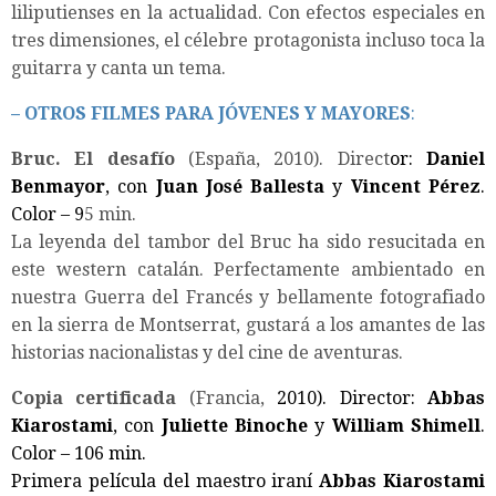
liliputienses en la actualidad. Con efectos especiales en
tres dimensiones, el célebre protagonista incluso toca la
guitarra y canta un tema.
– OTROS FILMES PARA JÓVENES Y MAYORES
:
Bruc. El desafío
(España, 2010). Direct
or:
Daniel
Benmayor
, con
Juan José Ballesta
y
Vincent Pérez
.
Color – 9
5 min.
La leyenda del tambor del Bruc ha sido resucitada en
este western catalán. Perfectamente ambientado en
nuestra Guerra del Francés y bellamente fotografiado
en la sierra de Montserrat, gustará a los amantes de las
historias nacionalistas y del cine de aventuras.
Copia certificada
(Francia,
2010). Director:
Abbas
Kiarostami
, con
Juliette Binoche
y
William Shimell
.
Color – 106 min.
Primera película del maestro iraní
Abbas Kiarostami