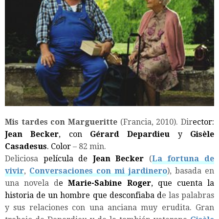
Mis tardes con Margueritte
(Francia, 2010). Dir
ector:
Jean Becker
, con
Gérard Depardieu
y
Gisèle
Casadesus
. Color
– 82 min.
Deliciosa
película de
Jean Becker
(
La fortuna de
vivir
,
Conversaciones con mi jardinero
), basada en
una novela d
e
Marie-Sabine Roger
, que cuenta la
historia de un hombre que desconfiaba d
e las palabras
y sus relaciones con una anciana muy erudita. Gran