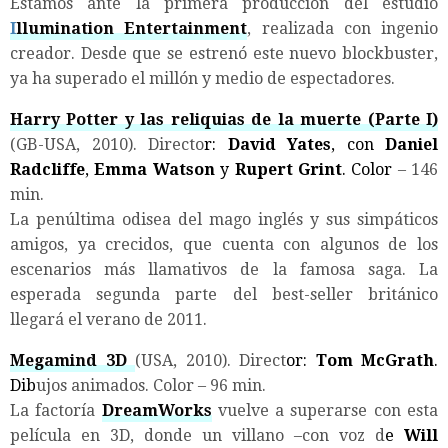
Estamos ante la primera producción del estudio
I
llumination Entertainment
, realizada con ingenio
creador. Desde que se estrenó este nuevo blockbuster,
ya ha superado el millón y medio de espectadores.
Harry Potter y las reliquias de la muerte (Parte I)
(GB-USA, 2010). Directo
r:
David Yates
, con
Daniel
Radcliffe
,
Emma Watson
y
Rupert Grint
. Color
– 146
min.
La penúltima odisea del mago inglés y sus simpáticos
amigos, ya crecidos, que cuenta con algunos de los
escenarios más llamativos de la famosa saga. La
esperada segunda parte del best-seller británico
llegará el verano de 2011.
Megamind 3D
(USA, 2010). Direct
or:
Tom McGrath
.
Dib
ujos animados. Color – 96 min.
La factoría
DreamWorks
vuelve a superarse con esta
película en 3D, donde un villano –con voz d
e
Will