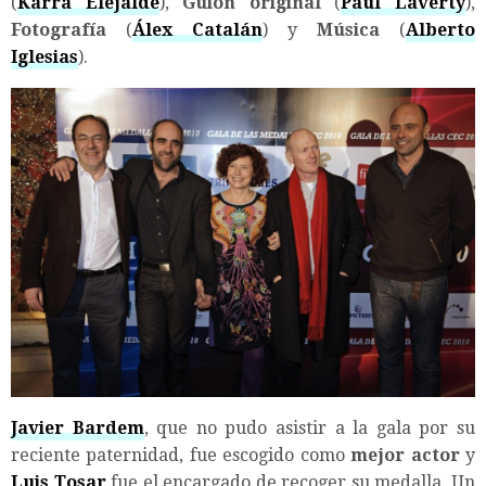
(
Karra Elejalde
),
Guión original
(
Paul Laverty
),
Fotografía
(
Álex Catalán
) y
Música
(
Alberto
Iglesias
).
Javier Bardem
, que no pudo asistir a la gala por su
reciente paternidad, fue escogido como
mejor actor
y
Luis Tosar
fue el encargado de recoger su medalla. Un