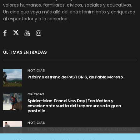
valores humanos, familiares, cívicos, sociales y educativos.
Un cine que vaya más allá del entretenimiento y enriquezca
al espectador y a la sociedad.
ÚLTIMAS ENTRADAS
NOTICIAS
Próximo estreno de PASTORIS, de Pablo Moreno
CRÍTICAS
Spider-Man: Brand New Day | Fantástica y
emocionante vuelta del trepamuros a la gran
pantalla
NOTICIAS
Tráiler de ‘Yo soy Rocky’, la sorprendente historia real
detrás de cómo Stallone se convirtió en Rocky
Utilizamos cookies anónimas de terceros para analizar el