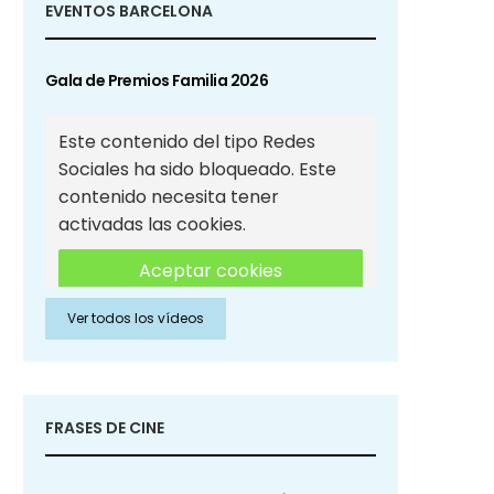
EVENTOS BARCELONA
Gala de Premios Familia 2026
Este contenido del tipo Redes
Sociales ha sido bloqueado. Este
contenido necesita tener
activadas las cookies.
Aceptar cookies
Ver todos los vídeos
Aceptar cookies de Redes
Sociales
FRASES DE CINE