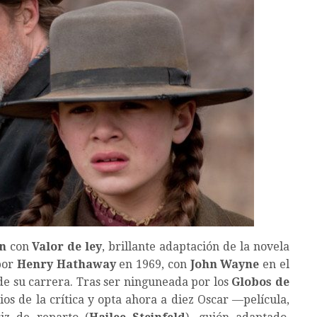
n
con
Valor de ley
, brillante adaptación de la novela
 por
Henry Hathaway
en 1969, con
John Wayne
en el
 de su carrera. Tras ser ninguneada por los
Globos de
 de la crítica y opta ahora a diez Oscar —película,