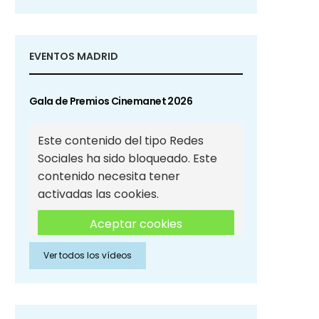
EVENTOS MADRID
Gala de Premios Cinemanet 2026
Este contenido del tipo Redes
Sociales ha sido bloqueado. Este
contenido necesita tener
activadas las cookies.
Aceptar cookies
Ver todos los vídeos
Aceptar cookies de Redes
Sociales