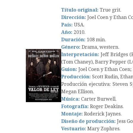
Título original:
True grit.
Dirección:
Joel Coen y Ethan C
País:
USA.
Año:
2010.
Duración:
108 min.
Género:
Drama, western.
Interpretación:
Jeff Bridges (
(Tom Chaney), Barry Pepper (Luc
Guion:
Joel Coen y Ethan Coen; 
Producción:
Scott Rudin, Ethan
Producción ejecutiva: Steven S
Megan Ellison.
Música:
Carter Burwell.
Fotografía:
Roger Deakins.
Montaje:
Roderick Jaynes.
Diseño de producción:
Jess Go
Vestuario:
Mary Zophres.