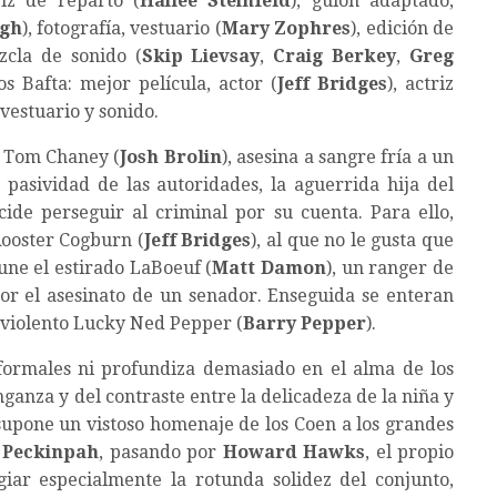
riz de reparto (
Hailee Steinfeld
), guión adaptado,
igh
), fotografía, vestuario (
Mary Zophres
), edición de
zcla de sonido (
Skip Lievsay
,
Craig Berkey
,
Greg
s Bafta: mejor película, actor (
Jeff Bridges
), actriz
 vestuario y sonido.
, Tom Chaney (
Josh Brolin
), asesina a sangre fría a un
 pasividad de las autoridades, la aguerrida hija del
ecide perseguir al criminal por su cuenta. Para ello,
 Rooster Cogburn (
Jeff Bridges
), al que no le gusta que
une el estirado LaBoeuf (
Matt Damon
), un ranger de
or el asesinato de un senador. Enseguida se enteran
 violento Lucky Ned Pepper (
Barry Pepper
).
formales ni profundiza demasiado en el alma de los
ganza y del contraste entre la delicadeza de la niña y
supone un vistoso homenaje de los Coen a los grandes
 Peckinpah
, pasando por
Howard Hawks
, el propio
giar especialmente la rotunda solidez del conjunto,