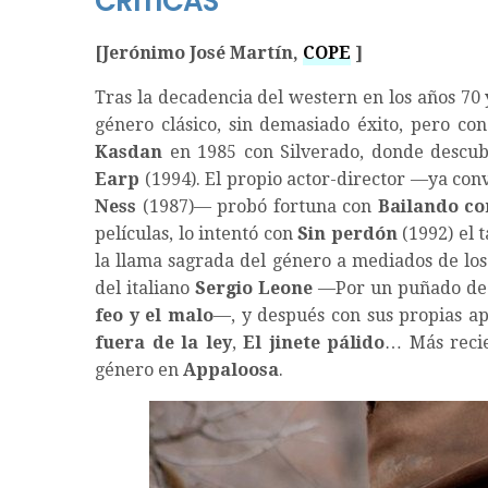
CRÍTICAS
[Jerónimo José Martín,
COPE
]
Tras la decadencia del western en los años 70 
género clásico, sin demasiado éxito, pero co
Kasdan
en 1985 con Silverado, donde descub
Earp
(1994). El propio actor-director —ya conv
Ness
(1987)— probó fortuna con
Bailando co
películas, lo intentó con
Sin perdón
(1992) el 
la llama sagrada del género a mediados de los
del italiano
Sergio Leone
—Por un puñado de 
feo y el malo
—, y después con sus propias a
fuera de la ley
,
El jinete pálido
… Más recie
género en
Appaloosa
.