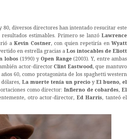
y 80, diversos directores han intentado resucitar este
n resultados estimables. Primero se lanzó
Lawrence
rió a
Kevin Costner
, con quien repetiría en
Wyatt
ertido en estrella gracias a
Los intocables de Eliott
n lobos
(1990) y
Open Range
(2003). Y, entre ambas
también actor-director
Clint Eastwood
, que mantuvo
 años 60, como protagonista de los spaghetti western
dólares,
La muerte tenía un precio
y
El bueno, el
portaciones como director:
Infierno de cobardes
,
El
ntemente, otro actor-director,
Ed Harris
, tanteó el