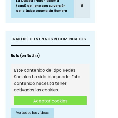
La Odisea | Nolan acierta
8
(casi) de lleno con su versión
del clásico poema de Homero
TRAILERS DE ESTRENOS RECOMENDADOS
Rafa (en Netflix)
Este contenido del tipo Redes
Sociales ha sido bloqueado. Este
contenido necesita tener
activadas las cookies.
Aceptar cookies
Ver todos los vídeos
Aceptar cookies de Redes
Sociales