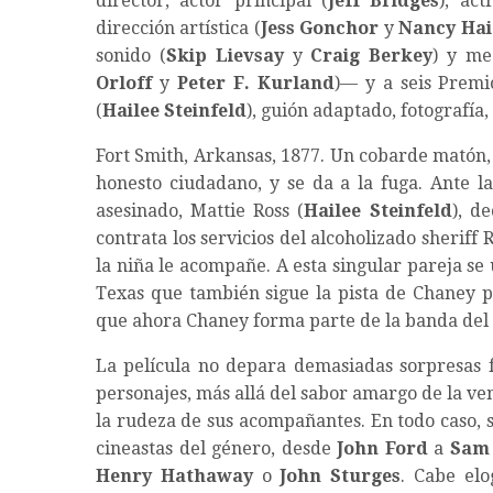
director, actor principal (
Jeff Bridges
), act
dirección artística (
Jess Gonchor
y
Nancy Ha
sonido (
Skip Lievsay
y
Craig Berkey
) y me
Orloff
y
Peter F. Kurland
)— y a seis Premio
(
Hailee Steinfeld
), guión adaptado, fotografía,
Fort Smith, Arkansas, 1877. Un cobarde matón
honesto ciudadano, y se da a la fuga. Ante la
asesinado, Mattie Ross (
Hailee Steinfeld
), d
contrata los servicios del alcoholizado sheriff
la niña le acompañe. A esta singular pareja se 
Texas que también sigue la pista de Chaney p
que ahora Chaney forma parte de la banda del
La película no depara demasiadas sorpresas 
personajes, más allá del sabor amargo de la ven
la rudeza de sus acompañantes. En todo caso, 
cineastas del género, desde
John Ford
a
Sam
Henry Hathaway
o
John Sturges
. Cabe elo