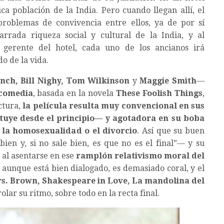
a población de la India. Pero cuando llegan allí, el
problemas de convivencia entre ellos, ya de por sí
garrada riqueza social y cultural de la India, y al
n gerente del hotel, cada uno de los ancianos irá
o de la vida.
ench, Bill Nighy, Tom Wilkinson
y
Maggie Smith
—
icomedia
, basada en la novela
These Foolish Things
,
ctura,
la película resulta muy convencional en sus
ntuye desde el principio— y agotadora en su boba
 la homosexualidad o el divorcio
. Así que su buen
 bien y, si no sale bien, es que no es el final”— y su
n al asentarse en ese
ramplón relativismo moral del
, aunque está bien dialogado, es demasiado coral, y el
s. Brown, Shakespeare in Love, La mandolina del
rolar su ritmo, sobre todo en la recta final.