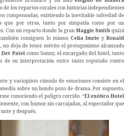
tegramente británico y ha sido
elegido de manera
o de los repartos corales con historias independientes
en compensadas, existiendo la inevitable salvedad de
s que por otras, tanto por simpatía como por un
es. Con un reparto donde la gran
Maggie Smith
quizá
, también consiguen lo mismo
Celia Imrie
y
Ronald
a, no deja de tener mérito el protagonismo alcanzado
a
Dev Patel
como Sonny, el encargado del hotel, tanto
o de su interpretación entre tanto reputado rostro
ante y variopinto cúmulo de emociones consiste en el
a comedia sobre un hondo pozo de drama. Por supuesto,
irme conociendo el peligro corrido. “
El exótico Hotel
lemente, con humor sin carcajadas, al espectador que
rante y después.