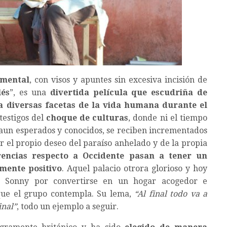
imental
, con visos y apuntes sin excesiva incisión de
lés
”, es una
divertida película que escudriña de
 diversas facetas de la vida humana durante el
testigos del
choque de culturas
, donde ni el tiempo
, aun esperados y conocidos, se reciben incrementados
r el propio deseo del paraíso anhelado y de la propia
erencias respecto a Occidente pasan a tener un
mente positivo
. Aquel palacio otrora glorioso y hoy
e Sonny por convertirse en un hogar acogedor e
 que el grupo contempla. Su lema,
“Al final todo va a
inal”
, todo un ejemplo a seguir.