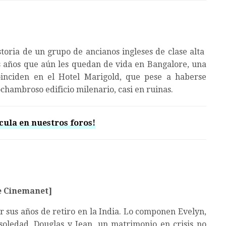
storia de un grupo de ancianos ingleses de clase alta
os años que aún les quedan de vida en Bangalore, una
coinciden en el Hotel Marigold, que pese a haberse
ochambroso edificio milenario, casi en ruinas.
cula en nuestros foros!
e Cinemanet]
r sus años de retiro en la India. Lo componen Evelyn,
oledad, Douglas y Jean, un matrimonio en crisis no