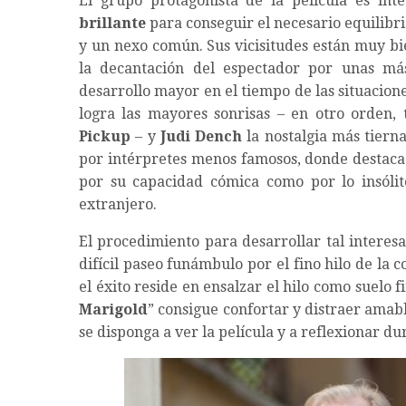
El grupo protagonista de la película es ín
brillante
para conseguir el necesario equilibri
y un nexo común. Sus vicisitudes están muy bi
la decantación del espectador por unas má
desarrollo mayor en el tiempo de las situacion
logra las mayores sonrisas – en otro orden
Pickup
– y
Judi Dench
la nostalgia más tiern
por intérpretes menos famosos, donde destac
por su capacidad cómica como por lo insólit
extranjero.
El procedimiento para desarrollar tal interes
difícil paseo funámbulo por el fino hilo de l
el éxito reside en ensalzar el hilo como suelo f
Marigold
” consigue confortar y distraer amab
se disponga a ver la película y a reflexionar du