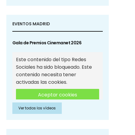
EVENTOS MADRID
Gala de Premios Cinemanet 2026
Este contenido del tipo Redes
Sociales ha sido bloqueado. Este
contenido necesita tener
activadas las cookies.
Aceptar cookies
Ver todos los vídeos
Aceptar cookies de Redes
Sociales