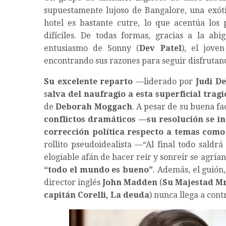
supuestamente lujoso de Bangalore, una exótic
hotel es bastante cutre, lo que acentúa los 
difíciles. De todas formas, gracias a la abi
entusiasmo de Sonny (
Dev Patel
), el jove
encontrando sus razones para seguir disfrutand
Su excelente reparto
—liderado por
Judi D
s
alva del naufragio a esta superficial trag
de
Deborah Moggach
. A pesar de su buena fa
conflictos dramáticos —su resolución se i
corrección política respecto a temas como
rollito pseudoidealista —“Al final todo saldrá
elogiable afán de hacer reír y sonreír se agría
“todo el mundo es bueno”
. Además, el guión
director inglés
John Madden
(
Su Majestad Mr
capitán Corelli, La deuda
) nunca llega a cont