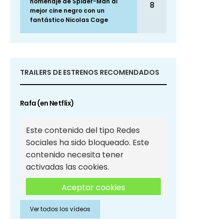
homenaje de Spider-Man al
8
mejor cine negro con un
fantástico Nicolas Cage
TRAILERS DE ESTRENOS RECOMENDADOS
Rafa (en Netflix)
Este contenido del tipo Redes
Sociales ha sido bloqueado. Este
contenido necesita tener
activadas las cookies.
Aceptar cookies
Ver todos los vídeos
Aceptar cookies de Redes
Sociales