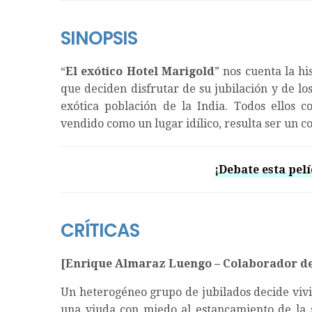
SINOPSIS
“
El exótico Hotel Marigold
” nos cuenta la hi
que deciden disfrutar de su jubilación y de l
exótica población de la India. Todos ellos 
vendido como un lugar idílico, resulta ser un c
¡Debate esta pelí
CRÍTICAS
[Enrique Almaraz Luengo – Colaborador d
Un heterogéneo grupo de jubilados decide vivi
una viuda con miedo al estancamiento de la s