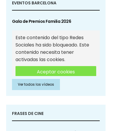
EVENTOS BARCELONA
Gala de Premios Familia 2026
Este contenido del tipo Redes
Sociales ha sido bloqueado. Este
contenido necesita tener
activadas las cookies.
Aceptar cookies
Ver todos los vídeos
Aceptar cookies de Redes
Sociales
FRASES DE CINE