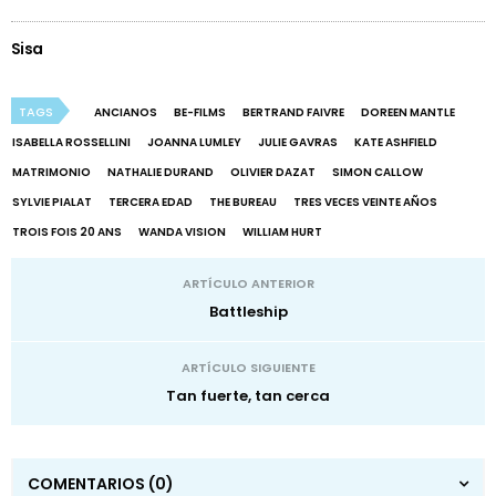
Sisa
TAGS
ANCIANOS
BE-FILMS
BERTRAND FAIVRE
DOREEN MANTLE
ISABELLA ROSSELLINI
JOANNA LUMLEY
JULIE GAVRAS
KATE ASHFIELD
MATRIMONIO
NATHALIE DURAND
OLIVIER DAZAT
SIMON CALLOW
SYLVIE PIALAT
TERCERA EDAD
THE BUREAU
TRES VECES VEINTE AÑOS
TROIS FOIS 20 ANS
WANDA VISION
WILLIAM HURT
ARTÍCULO ANTERIOR
Battleship
ARTÍCULO SIGUIENTE
Tan fuerte, tan cerca
COMENTARIOS
(0)