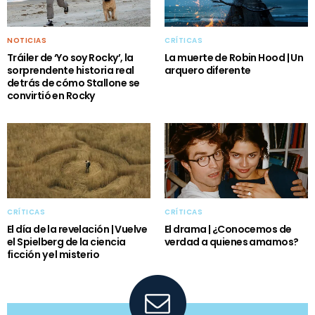
NOTICIAS
CRÍTICAS
Tráiler de ‘Yo soy Rocky’, la
La muerte de Robin Hood | Un
sorprendente historia real
arquero diferente
detrás de cómo Stallone se
convirtió en Rocky
CRÍTICAS
CRÍTICAS
El día de la revelación | Vuelve
El drama | ¿Conocemos de
el Spielberg de la ciencia
verdad a quienes amamos?
ficción y el misterio