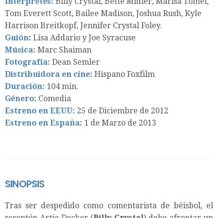
Intérpretes:
Billy Crystal, Bette Midler, Marisa Tomei,
Tom Everett Scott, Bailee Madison, Joshua Rush, Kyle
Harrison Breitkopf, Jennifer Crystal Foley.
Guión
:
Lisa Addario y Joe Syracuse
Música:
Marc Shaiman
Fotografía:
Dean Semler
Distribuidora en cine:
Hispano Foxfilm
Duración:
104 min.
Género:
Comedia
Estreno en EEUU:
25 de Diciembre de 2012
Estreno en España:
1 de Marzo de 2013
SINOPSIS
Tras ser despedido como comentarista de béisbol, el
sesentón Artie Decker (
Billy Crystal
) debe afrontar un