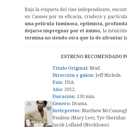
Bajo la etiqueta del cine independiente, enco
en Cannes por su eficacia, crudeza y particul
una película luminosa, optimista, profun
dejarse impregnar por el ánimo,
la intuición
termina no siendo otra que la de afrontar 
ESTRENO RECOMENDADO P
Título Original:
Mud.
Dirección y guion:
Jeff Nichols.
País:
USA.
Año:
2012.
Duración:
130 min.
Género:
Drama.
Intérpretes:
Matthew McConaughey
Paulson (Mary Lee), Tye Sheridan 
Jacob Lofland (Neckbone).