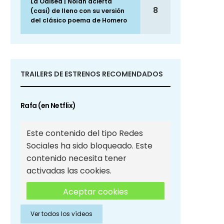
La Odisea | Nolan acierta
8
(casi) de lleno con su versión
del clásico poema de Homero
TRAILERS DE ESTRENOS RECOMENDADOS
Rafa (en Netflix)
Este contenido del tipo Redes
Sociales ha sido bloqueado. Este
contenido necesita tener
activadas las cookies.
Aceptar cookies
Ver todos los vídeos
Aceptar cookies de Redes
Sociales