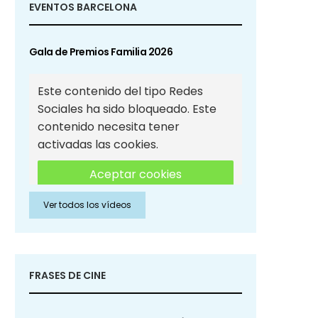
EVENTOS BARCELONA
Gala de Premios Familia 2026
Este contenido del tipo Redes
Sociales ha sido bloqueado. Este
contenido necesita tener
activadas las cookies.
Aceptar cookies
Ver todos los vídeos
Aceptar cookies de Redes
Sociales
FRASES DE CINE