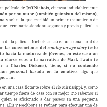
era película de
Jeff Nichols
, cineasta indudablemente
ado por su autor (también guionista del mismo),
ana
y sobre la que escribió un primer tratamiento de
a que terminaría siendo su segunda y previa película a
sta de la película, Nichols creció en una zona rural de
gún las convenciones del
coming-on-age story
(esto
ito hacia la madurez de jóvenes, en este caso un
da claros ecos a la narrativa de Mark Twain (e
r a Charles Dickens), tiene, si no contenido
ación personal basada en lo emotivo
, algo que
io a fin.
 en una casa flotante sobre el río Mississippi, y, como
sar tiempo fuera de casa con su mejor (no sabemos si
n quien es aficionado a dar paseos en una pequeña
filme, Ellis y Neckbone se reúnen para efectuar una de