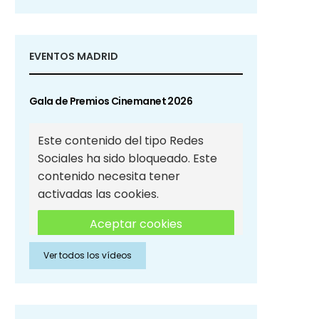
EVENTOS MADRID
Gala de Premios Cinemanet 2026
Este contenido del tipo Redes
Sociales ha sido bloqueado. Este
contenido necesita tener
activadas las cookies.
Aceptar cookies
Ver todos los vídeos
Aceptar cookies de Redes
Sociales