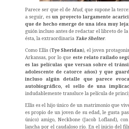
Parece ser que el de
Mud
, que supone la terc
a seguir, es
un proyecto largamente acarici
que de hecho emerge de una idea muy lej
guión incluso antes de redactar el libreto de l
ésta, la extraordinaria
Take Shelter
.
Como Ellis (
Tye Sheridan
), el joven protagoni
Arkansas, por lo que
este relato raílado se
es las películas que versan sobre el tráns
adolescente de catorce años) y que guar
incluso algún detalle que parece evoca
autobiográfico, el sello de una implic
indudablemente transluce la película de princip
Ellis es el hijo único de un matrimonio que vive
es propio de un joven de su edad, le gusta pa
único) amigo, Neckbone (Jacob Lofland), co
lancha por el caudaloso río. En el inicio del 