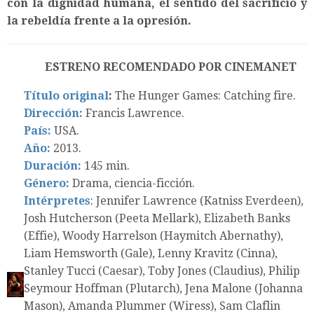
con la dignidad humana, el sentido del sacrificio y
la rebeldía frente a la opresión.
ESTRENO RECOMENDADO POR CINEMANET
Título original
:
The Hunger Games: Catching fire.
Dirección:
Francis Lawrence.
País:
USA.
Año:
2013.
Duración:
145 min.
Género:
Drama, ciencia-ficción.
Intérpretes
: Jennifer Lawrence (Katniss Everdeen),
Josh Hutcherson (Peeta Mellark), Elizabeth Banks
(Effie), Woody Harrelson (Haymitch Abernathy),
Liam Hemsworth (Gale), Lenny Kravitz (Cinna),
Stanley Tucci (Caesar), Toby Jones (Claudius), Philip
Seymour Hoffman (Plutarch), Jena Malone (Johanna
Mason), Amanda Plummer (Wiress), Sam Claflin