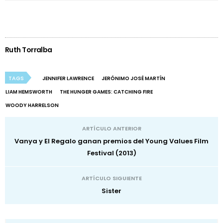
Ruth Torralba
TAGS
JENNIFER LAWRENCE
JERÓNIMO JOSÉ MARTÍN
LIAM HEMSWORTH
THE HUNGER GAMES: CATCHING FIRE
WOODY HARRELSON
ARTÍCULO ANTERIOR
Vanya y El Regalo ganan premios del Young Values Film
Festival (2013)
ARTÍCULO SIGUIENTE
Sister