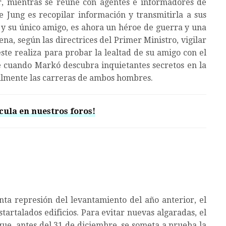
r, mientras se reúne con agentes e informadores de
 Jung es recopilar información y transmitirla a sus
g y su único amigo, es ahora un héroe de guerra y una
dena, según las directrices del Primer Ministro, vigilar
ste realiza para probar la lealtad de su amigo con el
e cuando Markó descubra inquietantes secretos en la
cilmente las carreras de ambos hombres.
cula en nuestros foros!
nta represión del levantamiento del año anterior, el
startalados edificios. Para evitar nuevas algaradas, el
que, antes del 31 de diciembre, se someta a prueba la