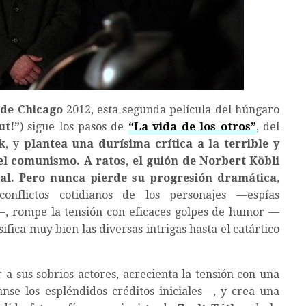
 de Chicago
2012, esta segunda película del húngaro
ut!
”
) sigue los pasos de
“
La vida de los otros
”
, del
k
, y
plantea una durísima crítica a la terrible y
el comunismo.
A ratos, el guión de Norbert Köbli
al. Pero nunca pierde su progresión dramática
,
onflictos cotidianos de los personajes —espías
—, rompe la tensión con eficaces golpes de humor —
fica muy bien las diversas intrigas hasta el catártico
 a sus sobrios actores, acrecienta la tensión con una
anse los espléndidos créditos iniciales—, y crea una