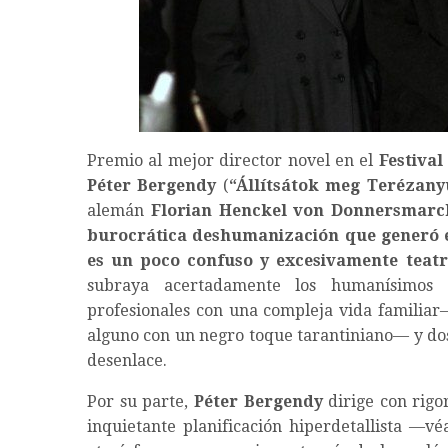
Premio al mejor director novel en el
Festival
Péter Bergendy
(
“
Állítsátok meg Terézany
alemán
Florian Henckel von Donnersmarc
burocrática deshumanización que generó 
es un poco confuso y excesivamente teatr
subraya acertadamente los humanísimos c
profesionales con una compleja vida familiar
alguno con un negro toque tarantiniano— y dosi
desenlace.
Por su parte,
Péter Bergendy
dirige con rigor
inquietante planificación hiperdetallista —vé