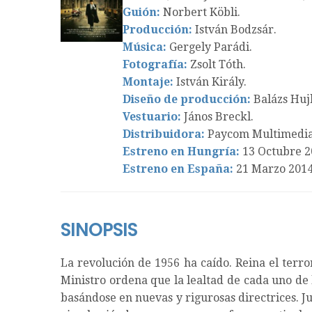
Guión:
Norbert Köbli.
Producción:
István Bodzsár.
Música:
Gergely Parádi.
Fotografía:
Zsolt Tóth.
Montaje:
István Király.
Diseño de producción:
Balázs Huj
Vestuario:
János Breckl.
Distribuidora:
Paycom Multimedia
Estreno en Hungría:
13 Octubre 2
Estreno en España:
21 Marzo 2014
SINOPSIS
La revolución de 1956 ha caído. Reina el terr
Ministro ordena que la lealtad de cada uno de 
basándose en nuevas y rigurosas directrices. J