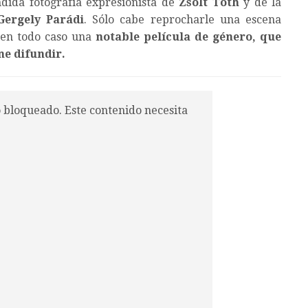
dida fotografía expresionista de
Zsolt Tóth
y de la
Gergely Parádi
. Sólo cabe reprocharle una escena
 en todo caso una
notable película de género, que
ne difundir.
o bloqueado. Este contenido necesita