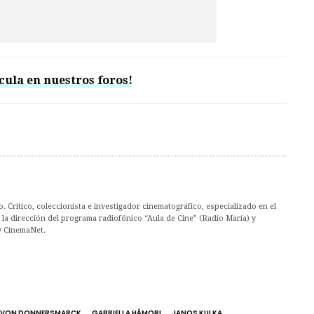
cula en nuestros foros!
. Crítico, coleccionista e investigador cinematográfico, especializado en el
la dirección del programa radiofónico “Aula de Cine” (Radio María) y
y CinemaNet.
L VON DONNERSMARCK
GABRIELLA HÁMORI
JANOS KULKA