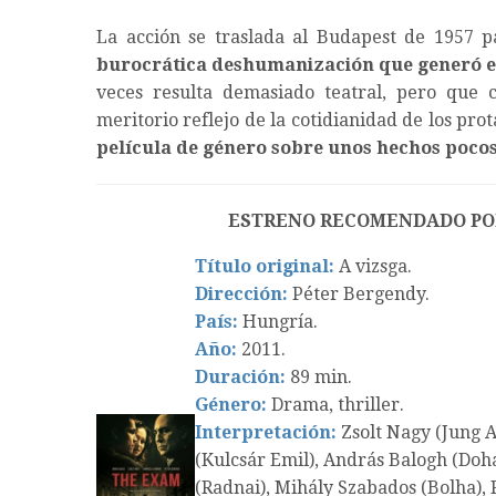
La acción se traslada al Budapest de 1957 
burocrática deshumanización que generó 
veces resulta demasiado teatral, pero que
meritorio reflejo de la cotidianidad de los pro
película de género sobre unos hechos poco
ESTRENO RECOMENDADO PO
Título original:
A vizsga.
Dirección:
Péter Bergendy.
País:
Hungría.
Año:
2011.
Duración:
89 min.
Género:
Drama, thriller.
Interpretación:
Zsolt Nagy (Jung A
(Kulcsár Emil), András Balogh (Dohá
(Radnai), Mihály Szabados (Bolha), 