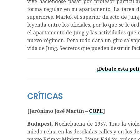
vive haciéndose pasar por profesor particula
forma regular en su apartamento. La tarea de
superiores. Markó, el superior directo de Jun
leyenda entre los oficiales, por lo que se le or
el apartamento de Jung y las actividades que e
nuevo régimen. Pero todo dará un giro salvaj
vida de Jung. Secretos que pueden destruir fá
¡Debate esta pelí
CRÍTICAS
[Jerónimo José Martín –
COPE
]
Budapest
, Nochebuena de 1957. Tras la viole
miedo reina en las desoladas calles y en los de
nuevo Primer Ministro,
János Kádár
, ordena 