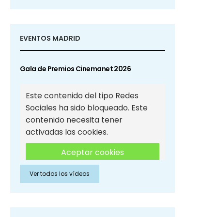
EVENTOS MADRID
Gala de Premios Cinemanet 2026
Este contenido del tipo Redes
Sociales ha sido bloqueado. Este
contenido necesita tener
activadas las cookies.
Aceptar cookies
Ver todos los vídeos
Aceptar cookies de Redes
Sociales