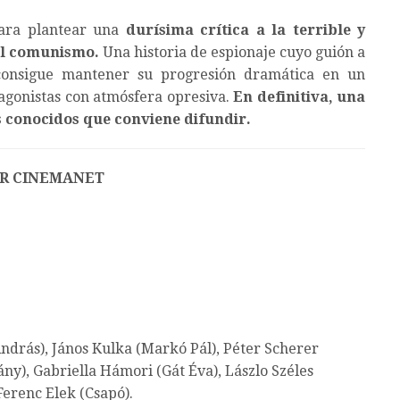
para plantear una
durísima crítica a la terrible y
el comunismo.
Una historia de espionaje cuyo guión a
 consigue mantener su progresión dramática en un
tagonistas con atmósfera opresiva.
En definitiva, una
s conocidos que conviene difundir.
R CINEMANET
ndrás), János Kulka (Markó Pál), Péter Scherer
ny), Gabriella Hámori (Gát Éva), Lászlo Széles
Ferenc Elek (Csapó).