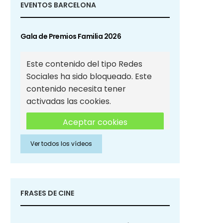
EVENTOS BARCELONA
Gala de Premios Familia 2026
Este contenido del tipo Redes
Sociales ha sido bloqueado. Este
contenido necesita tener
activadas las cookies.
Aceptar cookies
Ver todos los vídeos
Aceptar cookies de Redes
Sociales
FRASES DE CINE