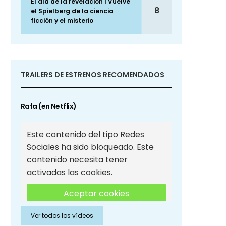
El día de la revelación | Vuelve
8
el Spielberg de la ciencia
ficción y el misterio
TRAILERS DE ESTRENOS RECOMENDADOS
Rafa (en Netflix)
Este contenido del tipo Redes
Sociales ha sido bloqueado. Este
contenido necesita tener
activadas las cookies.
Aceptar cookies
Ver todos los vídeos
Aceptar cookies de Redes
Sociales