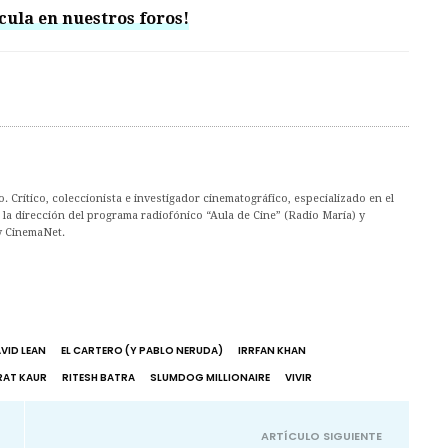
cula en nuestros foros!
. Crítico, coleccionista e investigador cinematográfico, especializado en el
la dirección del programa radiofónico “Aula de Cine” (Radio María) y
y CinemaNet.
VID LEAN
EL CARTERO (Y PABLO NERUDA)
IRRFAN KHAN
RAT KAUR
RITESH BATRA
SLUMDOG MILLIONAIRE
VIVIR
ARTÍCULO SIGUIENTE