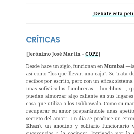
¡Debate esta pelí
CRÍTICAS
[Jerónimo José Martín –
COPE
]
Desde hace un siglo, funcionan en
Mumbai
—la
así como “los que llevan una caja”. Se trata 
recibos por escrito, pero con un eficaz sistem
unas sofisticadas fiambreras —lunchbox—, qu
puedan almorzar algo caliente en sus lugares 
casa que utiliza a los Dabbawala. Como su mar
recuperar su amor preparándole unas apetito
secreto del amor”. Un día se produce un error,
Khan
), un anodino y solitario funcionario 
sugerencias a la cocinera. Intrigada por la s