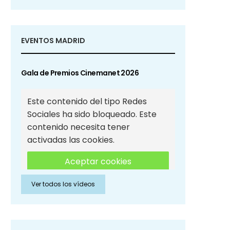
EVENTOS MADRID
Gala de Premios Cinemanet 2026
Este contenido del tipo Redes
Sociales ha sido bloqueado. Este
contenido necesita tener
activadas las cookies.
Aceptar cookies
Ver todos los vídeos
Aceptar cookies de Redes
Sociales