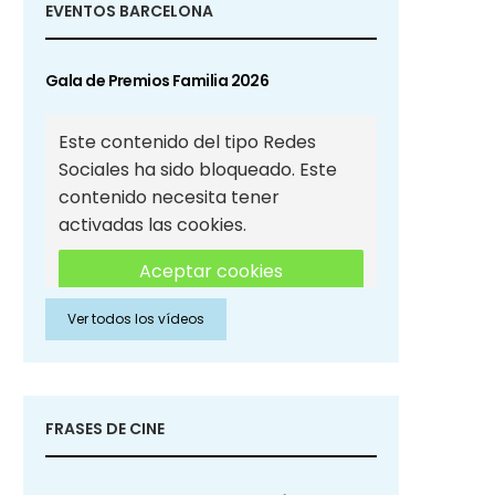
EVENTOS BARCELONA
Gala de Premios Familia 2026
Este contenido del tipo Redes
Sociales ha sido bloqueado. Este
contenido necesita tener
activadas las cookies.
Aceptar cookies
Ver todos los vídeos
Aceptar cookies de Redes
Sociales
FRASES DE CINE