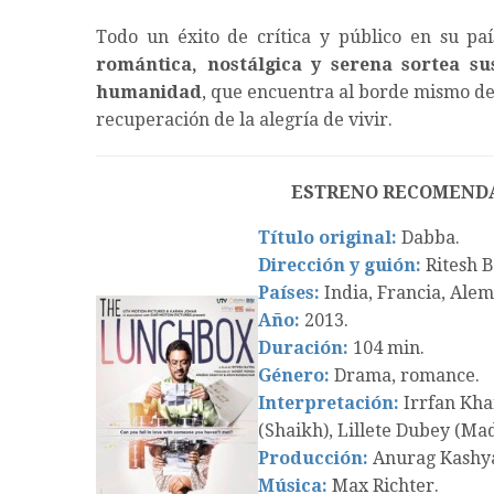
Todo un éxito de crítica y público en su paí
romántica, nostálgica y serena sortea su
humanidad
, que encuentra al borde mismo del
recuperación de la alegría de vivir.
ESTRENO RECOMEND
Título original:
Dabba.
Dirección y guión:
Ritesh B
Países:
India, Francia, Alem
Año:
2013.
Duración:
104 min.
Género:
Drama, romance.
Interpretación:
Irrfan Kha
(Shaikh), Lillete Dubey (Mad
Producción:
Anurag Kashya
Música:
Max Richter.