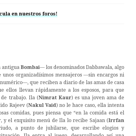
cula en nuestros foros!
 antigua
Bombai
— los denominados Dabbawala, algo
de unos organizadísimos mensajeros —sin encargos ni
a numérico—, que reciben a diario de las amas de casa
e ellos llevan rápidamente a los esposos, para que
de trabajo. Ila (
Nimrat Kaur
) es una joven ama de
ido Rajeev (
Nakul Vaid
) no le hace caso, ella intenta
sas comidas, pues piensa que “en la comida está el
 y el exquisito menú de Ila lo recibe Sajaan (
Irrfan
viudo, a punto de jubilarse, que escribe elogios y
ituación, Ila entra al juego, desarrollando así una