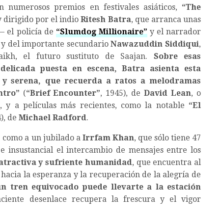
n numerosos premios en festivales asiáticos,
“
The
 dirigido por el indio
Ritesh Batra
, que arranca unas
 el policía de
“
Slumdog Millionaire
”
y el narrador
y del importante secundario
Nawazuddin Siddiqui
,
ikh, el futuro sustituto de Saajan.
Sobre esas
 delicada puesta en escena, Batra asienta esta
a y serena, que recuerda a ratos a melodramas
ntro
”
(
“
Brief Encounter
”
, 1945), de
David Lean
, o
, y a películas más recientes, como la notable
“
El
4), de
Michael Radford
.
e como a un jubilado a
Irrfam Khan
, que sólo tiene 47
o e insustancial el intercambio de mensajes entre los
atractiva y sufriente humanidad
, que encuentra al
hacia la esperanza y la recuperación de la alegría de
un tren equivocado puede llevarte a la estación
aciente desenlace recupera la frescura y el vigor