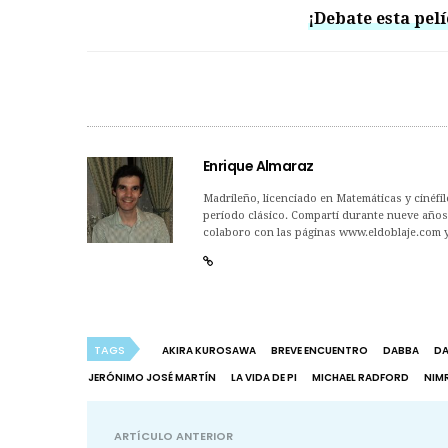
¡Debate esta pelí
Enrique Almaraz
Madrileño, licenciado en Matemáticas y cinéfilo
período clásico. Compartí durante nueve años 
colaboro con las páginas www.eldoblaje.com 
TAGS
AKIRA KUROSAWA
BREVE ENCUENTRO
DABBA
DA
JERÓNIMO JOSÉ MARTÍN
LA VIDA DE PI
MICHAEL RADFORD
NIM
ARTÍCULO ANTERIOR