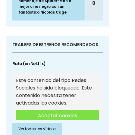
homenaje de Spider-Man al
8
mejor cine negro con un
fantástico Nicolas Cage
TRAILERS DE ESTRENOS RECOMENDADOS
Rafa (en Netflix)
Este contenido del tipo Redes
Sociales ha sido bloqueado. Este
contenido necesita tener
activadas las cookies.
Aceptar cookies
Ver todos los vídeos
Aceptar cookies de Redes
Sociales