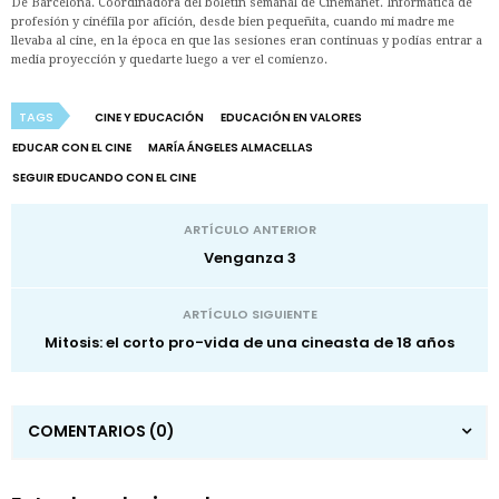
De Barcelona. Coordinadora del boletín semanal de Cinemanet. Informática de
profesión y cinéfila por afición, desde bien pequeñita, cuando mi madre me
llevaba al cine, en la época en que las sesiones eran continuas y podías entrar a
media proyección y quedarte luego a ver el comienzo.
TAGS
CINE Y EDUCACIÓN
EDUCACIÓN EN VALORES
EDUCAR CON EL CINE
MARÍA ÁNGELES ALMACELLAS
SEGUIR EDUCANDO CON EL CINE
ARTÍCULO ANTERIOR
Venganza 3
ARTÍCULO SIGUIENTE
Mitosis: el corto pro-vida de una cineasta de 18 años
COMENTARIOS
(0)