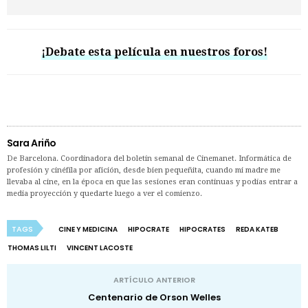
¡Debate esta película en nuestros foros!
Sara Ariño
De Barcelona. Coordinadora del boletín semanal de Cinemanet. Informática de
profesión y cinéfila por afición, desde bien pequeñita, cuando mi madre me
llevaba al cine, en la época en que las sesiones eran continuas y podías entrar a
media proyección y quedarte luego a ver el comienzo.
TAGS
CINE Y MEDICINA
HIPOCRATE
HIPOCRATES
REDA KATEB
THOMAS LILTI
VINCENT LACOSTE
ARTÍCULO ANTERIOR
Centenario de Orson Welles