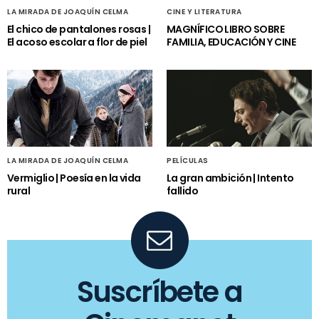
LA MIRADA DE JOAQUÍN CELMA
CINE Y LITERATURA
El chico de pantalones rosas |
MAGNÍFICO LIBRO SOBRE
El acoso escolar a flor de piel
FAMILIA, EDUCACIÓN Y CINE
LA MIRADA DE JOAQUÍN CELMA
PELÍCULAS
Vermiglio | Poesía en la vida
La gran ambición | Intento
rural
fallido
Suscríbete a