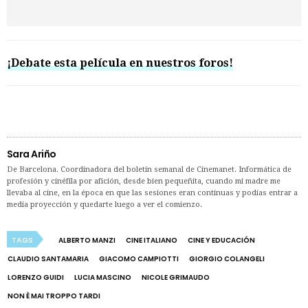
¡Debate esta película en nuestros foros!
Sara Ariño
De Barcelona. Coordinadora del boletín semanal de Cinemanet. Informática de
profesión y cinéfila por afición, desde bien pequeñita, cuando mi madre me
llevaba al cine, en la época en que las sesiones eran continuas y podías entrar a
media proyección y quedarte luego a ver el comienzo.
TAGS
ALBERTO MANZI
CINE ITALIANO
CINE Y EDUCACIÓN
CLAUDIO SANTAMARIA
GIACOMO CAMPIOTTI
GIORGIO COLANGELI
LORENZO GUIDI
LUCIA MASCINO
NICOLE GRIMAUDO
NON È MAI TROPPO TARDI