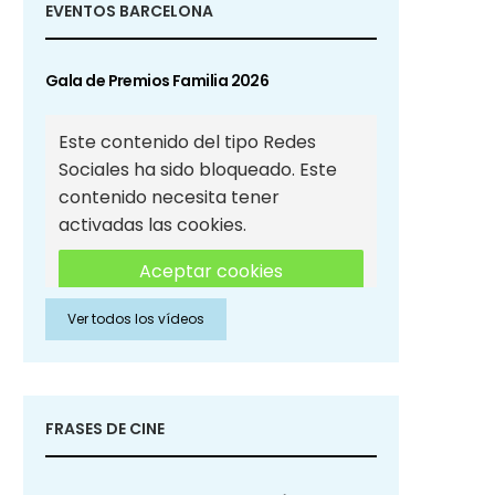
EVENTOS BARCELONA
Gala de Premios Familia 2026
Este contenido del tipo Redes
Sociales ha sido bloqueado. Este
contenido necesita tener
activadas las cookies.
Aceptar cookies
Ver todos los vídeos
Aceptar cookies de Redes
Sociales
FRASES DE CINE