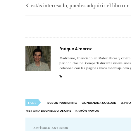
Si estás interesado, puedes adquirir el libro en 
Enrique Almaraz
Madrileño, licenciado en Matemáticas y cinéfilo
período clásico. Compartí durante nueve años 
colaboro con las páginas www.eldoblaje.com 
TAGS
BUBOK PUBLISHING
CONDENADA SOLEDAD
EL PR
HISTORIA DE UN BLOG DE CINE
RAMÓN RAMOS
ARTÍCULO ANTERIOR