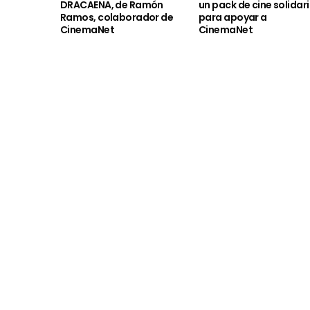
DRACAENA, de Ramón
un pack de cine solidar
Ramos, colaborador de
para apoyar a
CinemaNet
CinemaNet