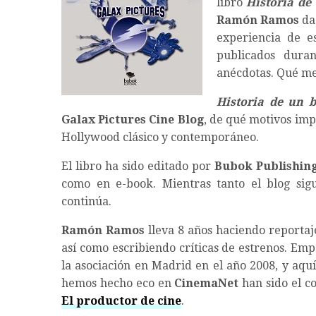
libro
Historia de
Ramón Ramos
da 
experiencia de e
publicados dura
anécdotas. Qué me
Historia de un b
Galax Pictures Cine Blog
, de qué motivos impu
Hollywood clásico y contemporáneo.
El libro ha sido editado por
Bubok Publishin
como en e-book. Mientras tanto el blog sigu
continúa.
Ramón Ramos
lleva 8 años haciendo reportaj
así como escribiendo críticas de estrenos. Emp
la asociación en Madrid en el año 2008, y aquí
hemos hecho eco en
CinemaNet
han sido el c
El productor de cine
.