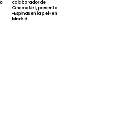
io
colaborador de
CinemaNet, presenta
«Espinas en la piel» en
Madrid