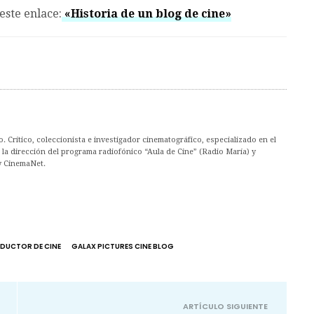
este enlace:
«Historia de un blog de cine»
. Crítico, coleccionista e investigador cinematográfico, especializado en el
la dirección del programa radiofónico “Aula de Cine” (Radio María) y
y CinemaNet.
ODUCTOR DE CINE
GALAX PICTURES CINE BLOG
ARTÍCULO SIGUIENTE