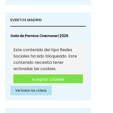
EVENTOS MADRID
Gala de Premios Cinemanet 2026
Este contenido del tipo Redes
Sociales ha sido bloqueado. Este
contenido necesita tener
activadas las cookies.
Aceptar cookies
Ver todos los vídeos
Aceptar cookies de Redes
Sociales