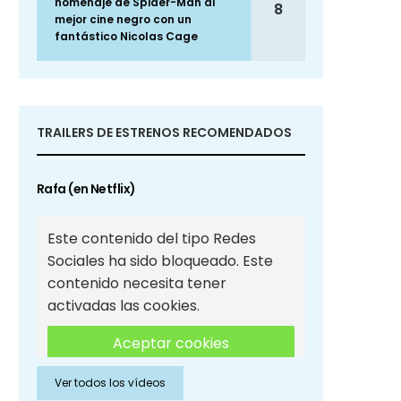
homenaje de Spider-Man al
8
mejor cine negro con un
fantástico Nicolas Cage
TRAILERS DE ESTRENOS RECOMENDADOS
Rafa (en Netflix)
Este contenido del tipo Redes
Sociales ha sido bloqueado. Este
contenido necesita tener
activadas las cookies.
Aceptar cookies
Ver todos los vídeos
Aceptar cookies de Redes
Sociales