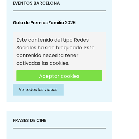
EVENTOS BARCELONA
Gala de Premios Familia 2026
Este contenido del tipo Redes
Sociales ha sido bloqueado. Este
contenido necesita tener
activadas las cookies.
Aceptar cookies
Ver todos los vídeos
Aceptar cookies de Redes
Sociales
FRASES DE CINE