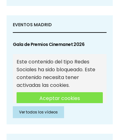
EVENTOS MADRID
Gala de Premios Cinemanet 2026
Este contenido del tipo Redes
Sociales ha sido bloqueado. Este
contenido necesita tener
activadas las cookies.
Aceptar cookies
Ver todos los vídeos
Aceptar cookies de Redes
Sociales