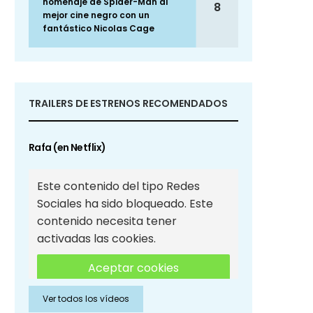
homenaje de Spider-Man al
8
mejor cine negro con un
fantástico Nicolas Cage
TRAILERS DE ESTRENOS RECOMENDADOS
Rafa (en Netflix)
Este contenido del tipo Redes
Sociales ha sido bloqueado. Este
contenido necesita tener
activadas las cookies.
Aceptar cookies
Ver todos los vídeos
Aceptar cookies de Redes
Sociales