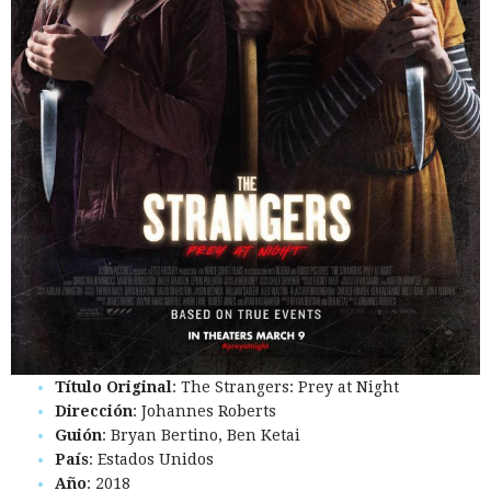
Título Original
: The Strangers: Prey at Night
Dirección
: Johannes Roberts
Guión
: Bryan Bertino, Ben Ketai
País
: Estados Unidos
Año
: 2018