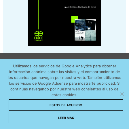
Utilizamos cookies anónimas de terceros para analizar el
Utilizamos los servicios de Google Analytics para obtener
tráfico web que recibimos y conocer los servicios que
información anónima sobre las visitas y el comportamiento de
más os interesan. Puede cambiar las preferencias y
los usuarios que navegan por nuestra web. También utilizamos
CINEFÓRUM
obtener más información sobre las cookies que
los servicios de Google Adsense para mostrarte publicidad. Si
¿Qué temas te
continúas navegando por nuestra web consientes al uso de
utilizamos en nuestra
Política de cookies
estas cookies.
interesan?
Aceptar cookies
ESTOY DE ACUERDO
No permitir cookies
LEER MÁS
AMISTAD
EDUCACIÓN