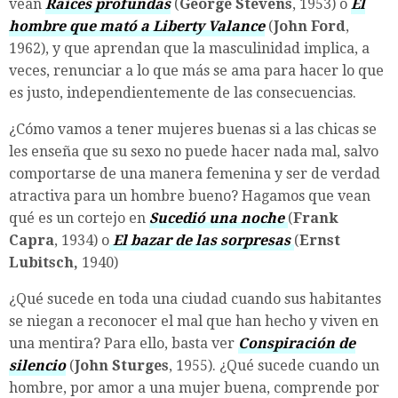
vean
Raíces profundas
(
George
Stevens
, 1953) o
El
hombre que mató a Liberty Valance
(
John Ford
,
1962), y que aprendan que la masculinidad implica, a
veces, renunciar a lo que más se ama para hacer lo que
es justo, independientemente de las consecuencias.
¿Cómo vamos a tener mujeres buenas si a las chicas se
les enseña que su sexo no puede hacer nada mal, salvo
comportarse de una manera femenina y ser de verdad
atractiva para un hombre bueno? Hagamos que vean
qué es un cortejo en
Sucedió una noche
(
Frank
Capra
, 1934) o
El bazar de las sorpresas
(
Ernst
Lubitsch,
1940)
¿Qué sucede en toda una ciudad cuando sus habitantes
se niegan a reconocer el mal que han hecho y viven en
una mentira? Para ello, basta ver
Conspiración de
silencio
(
John Sturges
, 1955). ¿Qué sucede cuando un
hombre, por amor a una mujer buena, comprende por