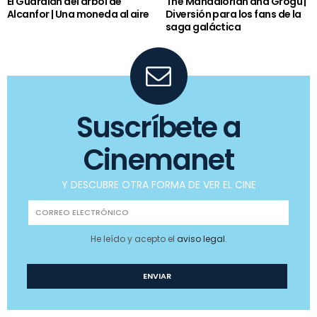
El Guardián del árbol de
The Mandalorian and Grogu |
Alcanfor | Una moneda al aire
Diversión para los fans de la
saga galáctica
Suscríbete a
Cinemanet
Y DESCUBRE OTRA FORMA DE VER EL CINE
He leído y acepto el
aviso legal
.