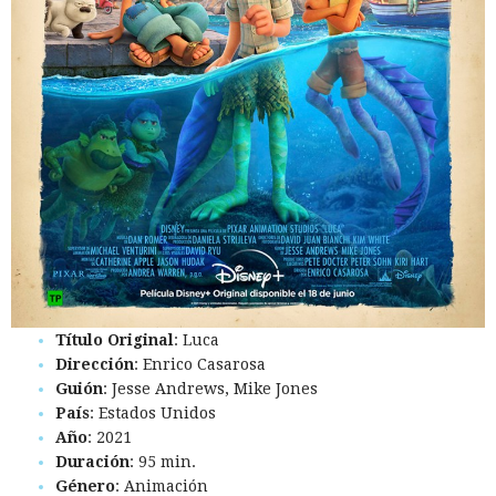
Título Original
: Luca
Dirección
: Enrico Casarosa
Guión
: Jesse Andrews, Mike Jones
País
: Estados Unidos
Año
: 2021
Duración
: 95 min.
Género
: Animación