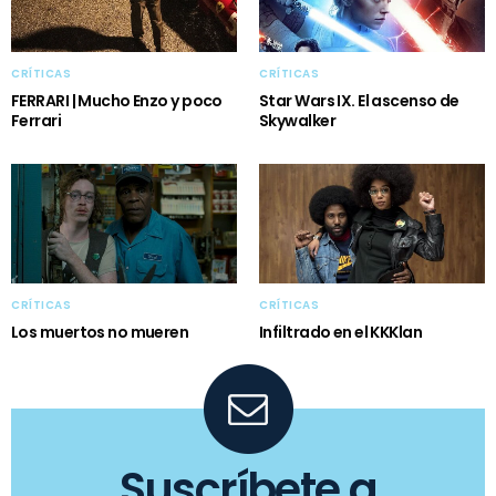
CRÍTICAS
CRÍTICAS
FERRARI | Mucho Enzo y poco
Star Wars IX. El ascenso de
Ferrari
Skywalker
CRÍTICAS
CRÍTICAS
Los muertos no mueren
Infiltrado en el KKKlan
Suscríbete a