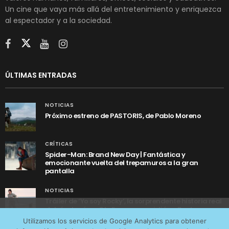
Un cine que vaya más allá del entretenimiento y enriquezca
al espectador y a la sociedad.
ÚLTIMAS ENTRADAS
NOTICIAS
Próximo estreno de PASTORIS, de Pablo Moreno
CRÍTICAS
Spider-Man: Brand New Day | Fantástica y
emocionante vuelta del trepamuros a la gran
pantalla
NOTICIAS
Tráiler de ‘Yo soy Rocky’, la sorprendente historia real
detrás de cómo Stallone se convirtió en Rocky
Utilizamos cookies anónimas de terceros para analizar el
Utilizamos los servicios de Google Analytics para obtener
tráfico web que recibimos y conocer los servicios que