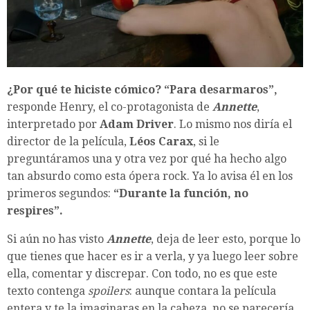
¿Por qué te hiciste cómico? “Para desarmaros”,
responde Henry, el co-protagonista de
Annette
,
interpretado por
Adam Driver
. Lo mismo nos diría el
director de la película,
Léos Carax
, si le
preguntáramos una y otra vez por qué ha hecho algo
tan absurdo como esta ópera rock. Ya lo avisa él en los
primeros segundos:
“Durante la función, no
respires”.
Si aún no has visto
Annette
, deja de leer esto, porque lo
que tienes que hacer es ir a verla, y ya luego leer sobre
ella, comentar y discrepar. Con todo, no es que este
texto contenga
spoilers
: aunque contara la película
entera y te la imaginaras en la cabeza, no se parecería