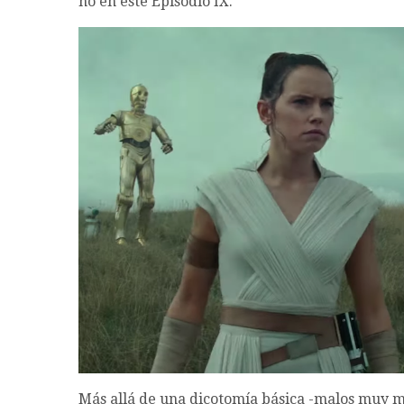
no en este Episodio IX.
Más allá de una dicotomía básica -malos muy m