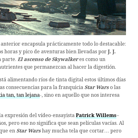
o anterior encapsula prácticamente todo lo destacable:
s horas y pico de aventuras bien llevadas por
J. J.
a parte.
El ascenso de Skywalker
es como un
nutrientes que permanezcan al hacer la digestión.
tá alimentando ríos de tinta digital estos últimos días
 las consecuencias para la franquicia
Star Wars
o las
ia tan, tan lejana
-, sino en aquello que nos interesa
a expresión del vídeo-ensayista
Patrick Willems
–
os, pero eso no significa que sean películas vacías. Al
que en
Star Wars
hay mucha tela que cortar… pero