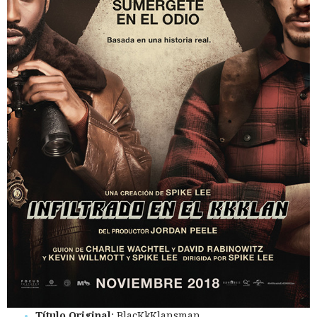
Título Original
: BlacKkKlansman