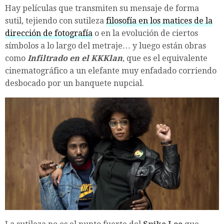
Hay películas que transmiten su mensaje de forma
sutil, tejiendo con sutileza
filosofía en los matices de la
dirección de fotografía
o en la evolución de ciertos
símbolos a lo largo del metraje… y luego están obras
como
Infiltrado en el KKKlan
, que es el equivalente
cinematográfico a un elefante muy enfadado corriendo
desbocado por un banquete nupcial.