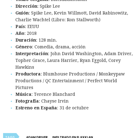
Dirección
: Spike Lee
Guión
: Spike Lee, Kevin Willmott, David Rabinowitz,
Charlie Wachtel (Libro: Ron Stallworth)
País
: EEUU
Año
: 2018
Duración
: 128 min.
Género
: Comedia, drama, acción
Interpretación
: John David Washington, Adam Driver,
Topher Grace, Laura Harrier, Ryan Eggold, Corey
Hawkins
Productora
: Blumhouse Productions / Monkeypaw
Productions / QC Entertainment / Perfect World
Pictures
Música
: Terence Blanchard
Fotografía
: Chayse Irvin
Estreno en España
: 31 de octubre
TAGS
ADAM DRIVER
INFILTRADO EN EL KKKLAN