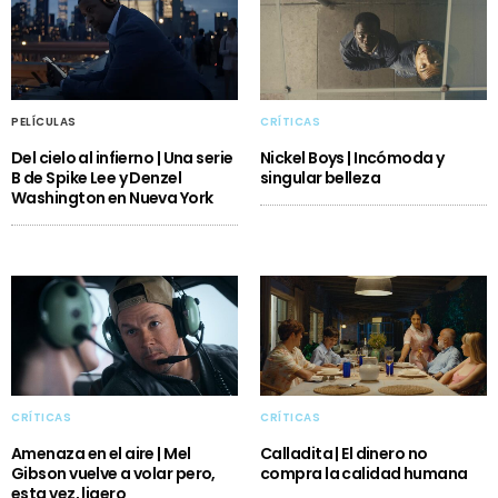
PELÍCULAS
CRÍTICAS
Del cielo al infierno | Una serie
Nickel Boys | Incómoda y
B de Spike Lee y Denzel
singular belleza
Washington en Nueva York
CRÍTICAS
CRÍTICAS
Amenaza en el aire | Mel
Calladita | El dinero no
Gibson vuelve a volar pero,
compra la calidad humana
esta vez, ligero