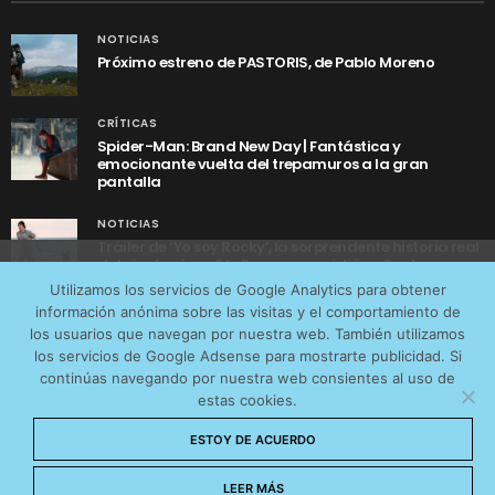
NOTICIAS
Próximo estreno de PASTORIS, de Pablo Moreno
CRÍTICAS
Spider-Man: Brand New Day | Fantástica y
emocionante vuelta del trepamuros a la gran
pantalla
NOTICIAS
Tráiler de ‘Yo soy Rocky’, la sorprendente historia real
detrás de cómo Stallone se convirtió en Rocky
Utilizamos cookies anónimas de terceros para analizar el
Utilizamos los servicios de Google Analytics para obtener
tráfico web que recibimos y conocer los servicios que
información anónima sobre las visitas y el comportamiento de
más os interesan. Puede cambiar las preferencias y
los usuarios que navegan por nuestra web. También utilizamos
obtener más información sobre las cookies que
los servicios de Google Adsense para mostrarte publicidad. Si
continúas navegando por nuestra web consientes al uso de
utilizamos en nuestra
Política de cookies
estas cookies.
AVISO LEGAL
CONTACTO
POLÍTICA DE COOKIES
Aceptar cookies
ESTOY DE ACUERDO
POLÍTICA DE PRIVACIDAD
© 2026 CinemaNet. Designed by
Prestigia
.
No permitir cookies
LEER MÁS