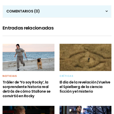
COMENTARIOS
(0)
Entradas relacionadas
NOTICIAS
CRÍTICAS
Tráiler de ‘Yo soy Rocky’, la
El día de la revelación | Vuelve
sorprendente historia real
el Spielberg de la ciencia
detrás de cómo Stallone se
ficción y el misterio
convirtió en Rocky