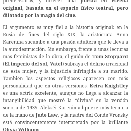
predecesoras, y ofrecer una
puesta en escena
original, basada en el espacio físico teatral, pero
dilatado por la magia del cine
.
El argumento es muy fiel a la historia original: en la
Rusia de fines del siglo XIX, la aristócrata Anna
Karenina sucumbe a una pasión adúltera que le lleva a
la autodestrucción. Sin embargo, frente a unas lecturas
más feministas de la obra, el guión de
Tom Stoppard
(
El imperio del sol, Vatel
) subraya el delirio irracional
de esta mujer, y la injusticia infringida a su marido.
También los aspectos religiosos aparecen con más
personalidad que en otras versiones.
Keira Knightley
es una actriz excelente, aunque no llega a alcanzar la
intangibilidad que mostró la “divina” en la versión
sonora de 1935. Alekséi Karenin adquiere más ternura
de la mano de
Jude Law,
y la madre del Conde Vronsky
está convincentemente interpretada por la brillante
Olivia Williams
.