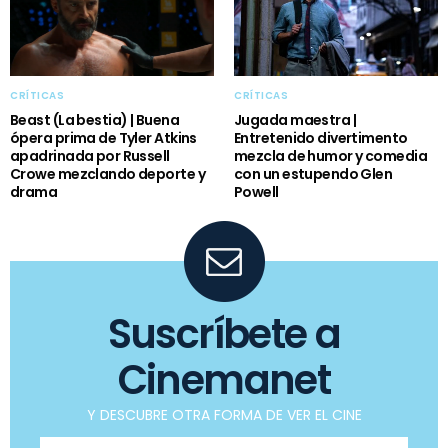
CRÍTICAS
CRÍTICAS
Beast (La bestia) | Buena
Jugada maestra |
ópera prima de Tyler Atkins
Entretenido divertimento
apadrinada por Russell
mezcla de humor y comedia
Crowe mezclando deporte y
con un estupendo Glen
drama
Powell
Suscríbete a
Cinemanet
Y DESCUBRE OTRA FORMA DE VER EL CINE