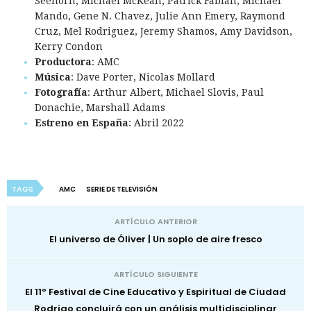
Seehorn, Michael McKean, Patrick Fabian, Michael
Mando, Gene N. Chavez, Julie Ann Emery, Raymond
Cruz, Mel Rodriguez, Jeremy Shamos, Amy Davidson,
Kerry Condon
Productora
: AMC
Música
: Dave Porter, Nicolas Mollard
Fotografía
: Arthur Albert, Michael Slovis, Paul
Donachie, Marshall Adams
Estreno en España
: Abril 2022
TAGS
AMC
SERIE DE TELEVISIÓN
ARTÍCULO ANTERIOR
El universo de Óliver | Un soplo de aire fresco
ARTÍCULO SIGUIENTE
El 11º Festival de Cine Educativo y Espiritual de Ciudad
Rodrigo concluirá con un análisis multidisciplinar