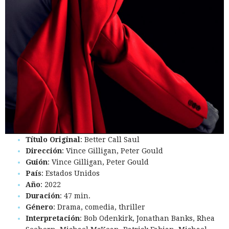
Título Original
: Better Call Saul
Dirección
: Vince Gilligan, Peter Gould
Guión
: Vince Gilligan, Peter Gould
País
: Estados Unidos
Año
: 2022
Duración
: 47 min.
Género
: Drama, comedia, thriller
Interpretación
: Bob Odenkirk, Jonathan Banks, Rhea