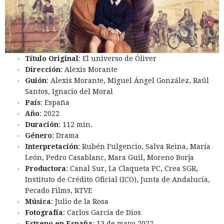
Título Original
: El universo de Óliver
Dirección
: Alexis Morante
Guión
: Alexis Morante, Miguel Ángel González, Raúl
Santos, Ignacio del Moral
País
: España
Año
: 2022
Duración
: 112 min.
Género
: Drama
Interpretación
: Rubén Fulgencio, Salva Reina, María
León, Pedro Casablanc, Mara Guil, Moreno Borja
Productora
: Canal Sur, La Claqueta PC, Crea SGR,
Instituto de Crédito Oficial (ICO), Junta de Andalucía,
Pecado Films, RTVE
Música
: Julio de la Rosa
Fotografía
: Carlos García de Dios
Estreno en España
: 13 de mayo 2022