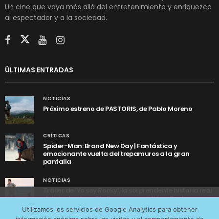
Un cine que vaya más allá del entretenimiento y enriquezca
al espectador y a la sociedad.
ÚLTIMAS ENTRADAS
NOTICIAS
Próximo estreno de PASTORIS, de Pablo Moreno
CRÍTICAS
Spider-Man: Brand New Day | Fantástica y
emocionante vuelta del trepamuros a la gran
pantalla
NOTICIAS
Tráiler de ‘Yo soy Rocky’, la sorprendente historia real
detrás de cómo Stallone se convirtió en Rocky
Utilizamos cookies anónimas de terceros para analizar el
Utilizamos los servicios de Google Analytics para obtener
tráfico web que recibimos y conocer los servicios que