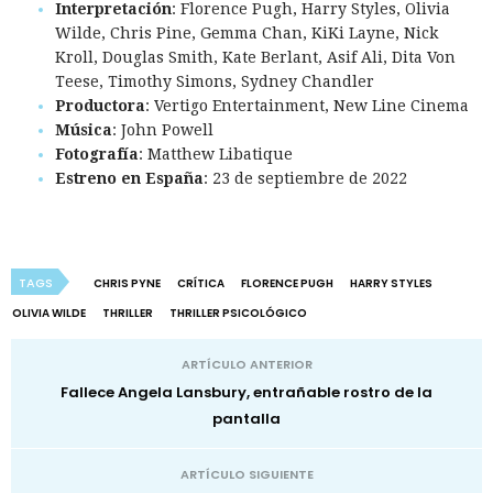
Interpretación
: Florence Pugh, Harry Styles, Olivia
Wilde, Chris Pine, Gemma Chan, KiKi Layne, Nick
Kroll, Douglas Smith, Kate Berlant, Asif Ali, Dita Von
Teese, Timothy Simons, Sydney Chandler
Productora
: Vertigo Entertainment, New Line Cinema
Música
: John Powell
Fotografía
: Matthew Libatique
Estreno en España
: 23 de septiembre de 2022
TAGS
CHRIS PYNE
CRÍTICA
FLORENCE PUGH
HARRY STYLES
OLIVIA WILDE
THRILLER
THRILLER PSICOLÓGICO
ARTÍCULO ANTERIOR
Fallece Angela Lansbury, entrañable rostro de la
pantalla
ARTÍCULO SIGUIENTE