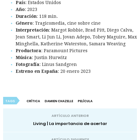
País
: Estados Unidos
Año
: 2023
Duración
: 118 min.
Género
: Tragicomedia, cine sobre cine
Interpretación
: Margot Robbie, Brad Pitt, Diego Calva,
Jean Smart, Li Jun Li, Jovan Adepo, Tobey Maguire, Max
Minghella, Katherine Waterston, Samara Weaving
Productora
: Paramount Pictures
Música
: Justin Hurwitz
Fotografía
: Linus Sandgren
Estreno en España
: 20 enero 2023
TAGS
CRÍTICA
DAMIEN CHAZELLE
PELÍCULA
ARTÍCULO ANTERIOR
Living | La importancia de acertar
ARTÍCULO SIGUIENTE