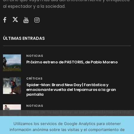
al espectador y a la sociedad.
ÚLTIMAS ENTRADAS
NOTICIAS
Próximo estreno de PASTORIS, de Pablo Moreno
CRÍTICAS
Spider-Man: Brand New Day | Fantástica y
emocionante vuelta del trepamuros a la gran
pantalla
NOTICIAS
Tráiler de ‘Yo soy Rocky’, la sorprendente historia real
detrás de cómo Stallone se convirtió en Rocky
Utilizamos cookies anónimas de terceros para analizar el
Utilizamos los servicios de Google Analytics para obtener
tráfico web que recibimos y conocer los servicios que
información anónima sobre las visitas y el comportamiento de
más os interesan. Puede cambiar las preferencias y