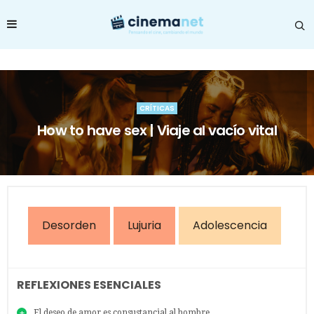
CRÍTICAS
How to have sex | Viaje al vacío vital
Desorden
Lujuria
Adolescencia
REFLEXIONES ESENCIALES
El deseo de amor es consustancial al hombre