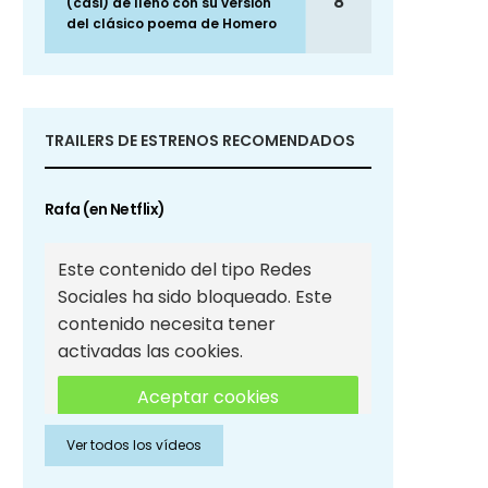
8
(casi) de lleno con su versión
del clásico poema de Homero
TRAILERS DE ESTRENOS RECOMENDADOS
Rafa (en Netflix)
Este contenido del tipo Redes
Sociales ha sido bloqueado. Este
contenido necesita tener
activadas las cookies.
Aceptar cookies
Ver todos los vídeos
Aceptar cookies de Redes
Sociales