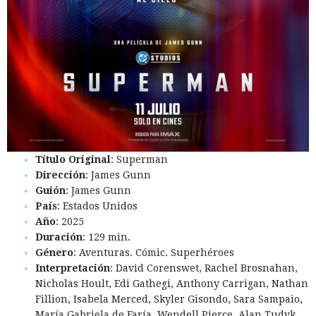
Título Original
: Superman
Dirección
: James Gunn
Guión
: James Gunn
País
: Estados Unidos
Año
: 2025
Duración
: 129 min.
Género
: Aventuras. Cómic. Superhéroes
Interpretación
: David Corenswet, Rachel Brosnahan,
Nicholas Hoult, Edi Gathegi, Anthony Carrigan, Nathan
Fillion, Isabela Merced, Skyler Gisondo, Sara Sampaio,
María Gabriela de Faría, Wendell Pierce, Alan Tudyk,