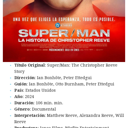
Título Original
: Super/Man: The Christopher Reeve
Story
Dirección
: Ian Bonhôte, Peter Ettedgui
Guión
: Ian Bonhôte, Otto Burnham, Peter Ettedgui
País
: Estados Unidos
Año
: 2024
Duración
: 106 min. min.
Género
: Documental
Interpretación
: Matthew Reeve, Alexandra Reeve, Will
Reeve
Productora
: Jenco Films, Misfits Entertainment,