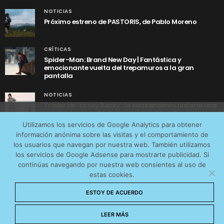
NOTICIAS
Próximo estreno de PASTORIS, de Pablo Moreno
CRÍTICAS
Spider-Man: Brand New Day | Fantástica y
emocionante vuelta del trepamuros a la gran
pantalla
NOTICIAS
Tráiler de ‘Yo soy Rocky’, la sorprendente historia real
detrás de cómo Stallone se convirtió en Rocky
Utilizamos cookies anónimas de terceros para analizar el
Utilizamos los servicios de Google Analytics para obtener
tráfico web que recibimos y conocer los servicios que
información anónima sobre las visitas y el comportamiento de
más os interesan. Puede cambiar las preferencias y
los usuarios que navegan por nuestra web. También utilizamos
obtener más información sobre las cookies que
los servicios de Google Adsense para mostrarte publicidad. Si
continúas navegando por nuestra web consientes al uso de
utilizamos en nuestra
Política de cookies
estas cookies.
AVISO LEGAL
CONTACTO
POLÍTICA DE COOKIES
Aceptar cookies
ESTOY DE ACUERDO
POLÍTICA DE PRIVACIDAD
© 2026 CinemaNet. Designed by
Prestigia
.
No permitir cookies
LEER MÁS