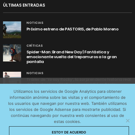
ÚLTIMAS ENTRADAS
NOTICIAS
Próximo estreno de PASTORIS, de Pablo Moreno
CRÍTICAS
Spider-Man: Brand New Day | Fantástica y
emocionante vuelta del trepamuros a la gran
pantalla
NOTICIAS
Tráiler de ‘Yo soy Rocky’, la sorprendente historia real
detrás de cómo Stallone se convirtió en Rocky
Utilizamos cookies anónimas de terceros para analizar el
Utilizamos los servicios de Google Analytics para obtener
tráfico web que recibimos y conocer los servicios que
información anónima sobre las visitas y el comportamiento de
más os interesan. Puede cambiar las preferencias y
los usuarios que navegan por nuestra web. También utilizamos
obtener más información sobre las cookies que
los servicios de Google Adsense para mostrarte publicidad. Si
continúas navegando por nuestra web consientes al uso de
utilizamos en nuestra
Política de cookies
estas cookies.
AVISO LEGAL
CONTACTO
POLÍTICA DE COOKIES
Aceptar cookies
ESTOY DE ACUERDO
POLÍTICA DE PRIVACIDAD