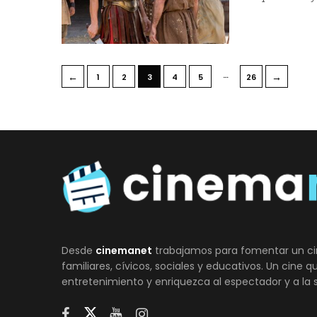
…
←
→
1
2
3
4
5
26
Desde
cinemanet
trabajamos para fomentar un ci
familiares, cívicos, sociales y educativos. Un cine 
entretenimiento y enriquezca al espectador y a la 