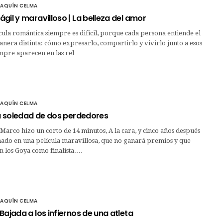
OAQUÍN CELMA
gil y maravilloso | La belleza del amor
ula romántica siempre es difícil, porque cada persona entiende el
era distinta: cómo expresarlo, compartirlo y vivirlo junto a esos
mpre aparecen en las rel…
OAQUÍN CELMA
La soledad de dos perdedores
 Marco hizo un corto de 14 minutos, A la cara, y cinco años después
mado en una película maravillosa, que no ganará premios y que
n los Goya como finalista.…
OAQUÍN CELMA
Bajada a los infiernos de una atleta