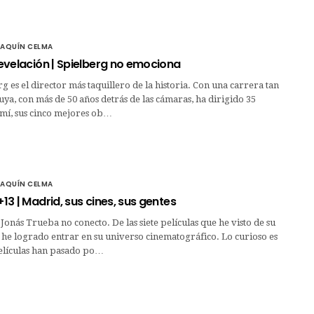
OAQUÍN CELMA
 revelación | Spielberg no emociona
g es el director más taquillero de la historia. Con una carrera tan
uya, con más de 50 años detrás de las cámaras, ha dirigido 35
 mí, sus cinco mejores ob…
OAQUÍN CELMA
+13 | Madrid, sus cines, sus gentes
 Jonás Trueba no conecto. De las siete películas que he visto de su
 he logrado entrar en su universo cinematográfico. Lo curioso es
películas han pasado po…