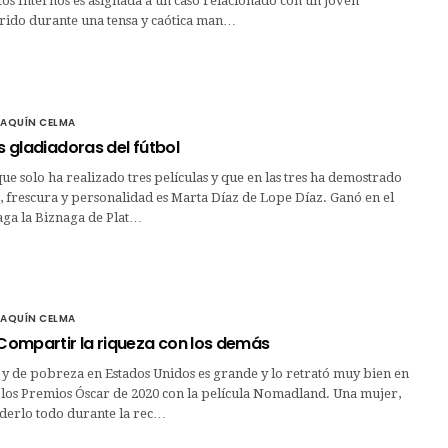
os Internos es asignada a un caso relacionado con un joven
ido durante una tensa y caótica man…
OAQUÍN CELMA
as gladiadoras del fútbol
ue solo ha realizado tres películas y que en las tres ha demostrado
, frescura y personalidad es Marta Díaz de Lope Díaz. Ganó en el
aga la Biznaga de Plat…
OAQUÍN CELMA
 Compartir la riqueza con los demás
 y de pobreza en Estados Unidos es grande y lo retrató muy bien en
 los Premios Óscar de 2020 con la película Nomadland. Una mujer,
derlo todo durante la rec…