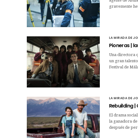
agente de Asunt
gravemente her
LA MIRADA DE J
Pioneras | l
Una directora q
un gran talento
Festival de Mál
LA MIRADA DE J
Rebuilding |
El drama social
la ganadora de
después de per