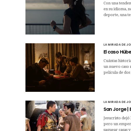
Con una tendenc
en su idioma, n
deporte, una t
LA MIRADA DE J
El caso Hübe
Cuántas histori
un nuevo caso r
película de dos
LA MIRADA DE J
San Jorge | 
Jesucristo dejó
pero un empera
saquear casas y