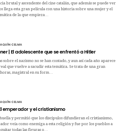
ia brutal y ascendente del cine catalán, que además se puede ver
os llega esta gran película con una historia sobre una mujer y el
emática de la que empieza…
OAQUÍN CELMA
ner | El adolescente que se enfrentó a Hitler
as sobre el nazismo no se han contado, y aun así cada año aparece
eal que vuelve a sacudir esta temática. Se trata de una gran
 horas, magistral en su form…
OAQUÍN CELMA
El emperador y el cristianismo
 huella y permitió que los discípulos difundieran el cristianismo,
dor veía como enemiga a esta religión y fue por los pueblos a
 quitar todas las figuras o…