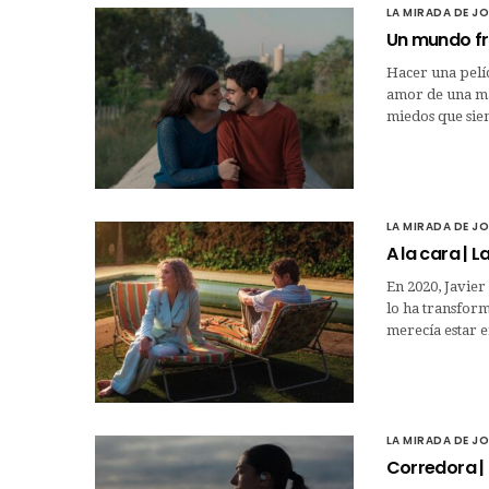
LA MIRADA DE J
Un mundo frá
Hacer una pelíc
amor de una man
miedos que sie
LA MIRADA DE J
A la cara | 
En 2020, Javier
lo ha transfor
merecía estar e
LA MIRADA DE J
Corredora | 