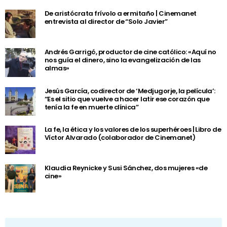
De aristócrata frívolo a ermitaño | Cinemanet
entrevista al director de “Solo Javier”
Andrés Garrigó, productor de cine católico: «Aquí no
nos guía el dinero, sino la evangelización de las
almas»
Jesús García, codirector de ‘Medjugorje, la película’:
“Es el sitio que vuelve a hacer latir ese corazón que
tenía la fe en muerte clínica”
La fe, la ética y los valores de los superhéroes | Libro de
Víctor Alvarado (colaborador de Cinemanet)
Klaudia Reynicke y Susi Sánchez, dos mujeres «de
cine»