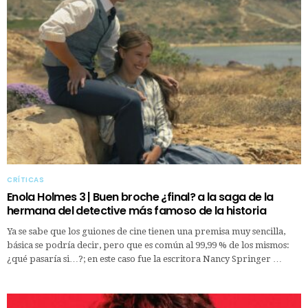
CRÍTICAS
Enola Holmes 3 | Buen broche ¿final? a la saga de la
hermana del detective más famoso de la historia
Ya se sabe que los guiones de cine tienen una premisa muy sencilla,
básica se podría decir, pero que es común al 99,99 % de los mismos:
¿qué pasaría si…?; en este caso fue la escritora Nancy Springer …