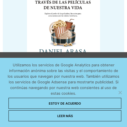
Utilizamos cookies anónimas de terceros para analizar el
Utilizamos los servicios de Google Analytics para obtener
tráfico web que recibimos y conocer los servicios que
información anónima sobre las visitas y el comportamiento de
más os interesan. Puede cambiar las preferencias y
los usuarios que navegan por nuestra web. También utilizamos
obtener más información sobre las cookies que
los servicios de Google Adsense para mostrarte publicidad. Si
continúas navegando por nuestra web consientes al uso de
utilizamos en nuestra
Política de cookies
estas cookies.
Aceptar cookies
ESTOY DE ACUERDO
No permitir cookies
LEER MÁS