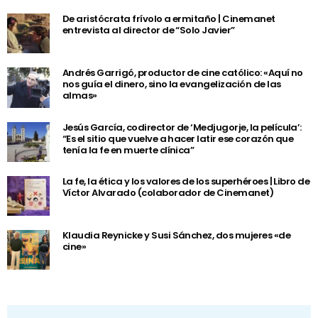
De aristócrata frívolo a ermitaño | Cinemanet
entrevista al director de “Solo Javier”
Andrés Garrigó, productor de cine católico: «Aquí no
nos guía el dinero, sino la evangelización de las
almas»
Jesús García, codirector de ‘Medjugorje, la película’:
“Es el sitio que vuelve a hacer latir ese corazón que
tenía la fe en muerte clínica”
La fe, la ética y los valores de los superhéroes | Libro de
Víctor Alvarado (colaborador de Cinemanet)
Klaudia Reynicke y Susi Sánchez, dos mujeres «de
cine»