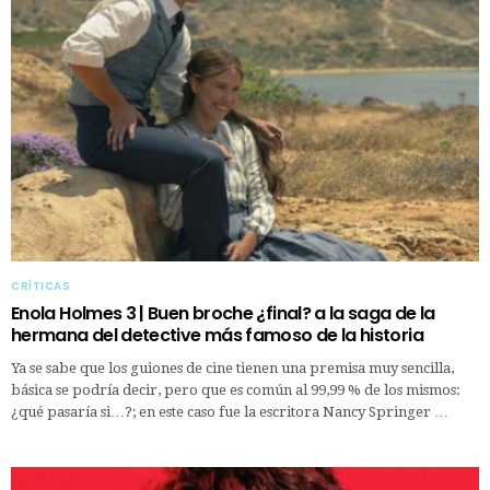
CRÍTICAS
Enola Holmes 3 | Buen broche ¿final? a la saga de la
hermana del detective más famoso de la historia
Ya se sabe que los guiones de cine tienen una premisa muy sencilla,
básica se podría decir, pero que es común al 99,99 % de los mismos:
¿qué pasaría si…?; en este caso fue la escritora Nancy Springer …