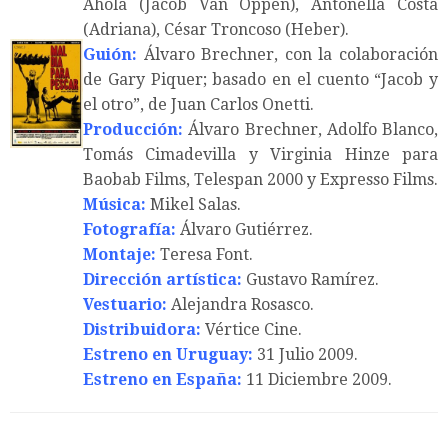
Ahola (Jacob Van Oppen), Antonella Costa
(Adriana), César Troncoso (Heber).
Guión:
Álvaro Brechner, con la colaboración
de Gary Piquer; basado en el cuento “Jacob y
el otro”, de Juan Carlos Onetti.
Producción:
Álvaro Brechner, Adolfo Blanco,
Tomás Cimadevilla y Virginia Hinze para
Baobab Films, Telespan 2000 y Expresso Films.
Música:
Mikel Salas.
Fotografía:
Álvaro Gutiérrez.
Montaje:
Teresa Font.
Dirección artística:
Gustavo Ramírez.
Vestuario:
Alejandra Rosasco.
Distribuidora:
Vértice Cine.
E
streno en Uruguay:
31 Julio 2009.
Estreno en España:
11 Diciembre 2009.