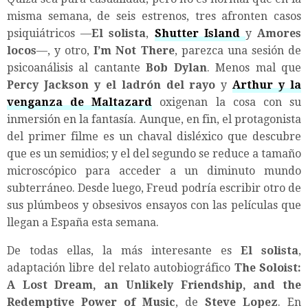
misma semana, de seis estrenos, tres afronten casos
psiquiátricos —
El solista
,
Shutter Island
y
Amores
locos
—, y otro,
I’m Not There
, parezca una sesión de
psicoanálisis al cantante
Bob Dylan
. Menos mal que
Percy Jackson
y el ladrón del rayo
y
Arthur y la
venganza de Maltazard
oxigenan la cosa con su
inmersión en la fantasía. Aunque, en fin, el protagonista
del primer filme es un chaval disléxico que descubre
que es un semidios; y el del segundo se reduce a tamaño
microscópico para acceder a un diminuto mundo
subterráneo. Desde luego, Freud podría escribir otro de
sus plúmbeos y obsesivos ensayos con las películas que
llegan a España esta semana.
De todas ellas, la más interesante es
El solista
,
adaptación libre del relato autobiográfico
The Soloist:
A Lost Dream, an Unlikely Friendship, and the
Redemptive Power of Music
, de
Steve Lopez
. En