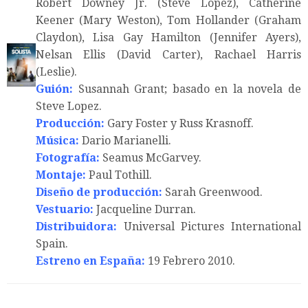
Robert Downey Jr. (Steve Lopez), Catherine
Keener (Mary Weston), Tom Hollander (Graham
Claydon), Lisa Gay Hamilton (Jennifer Ayers),
Nelsan Ellis (David Carter), Rachael Harris
(Leslie).
Guión:
Susannah Grant; basado en la novela de
Steve Lopez.
Producción:
Gary Foster y Russ Krasnoff.
Música:
Dario Marianelli.
Fotografía:
Seamus McGarvey.
Montaje:
Paul Tothill.
Diseño de producción:
Sarah Greenwood.
Vestuario:
Jacqueline Durran.
Distribuidora:
Universal Pictures International
Spain.
Estreno en España:
19 Febrero 2010.