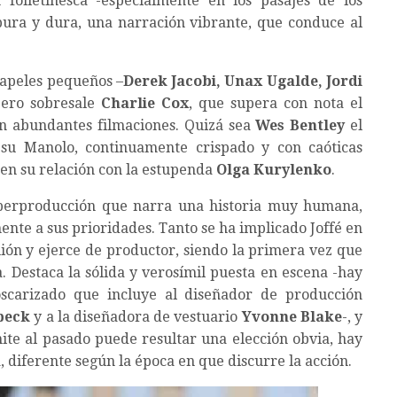
folletinesca -especialmente en los pasajes de los
pura y dura, una narración vibrante, que conduce al
 papeles pequeños –
Derek Jacobi, Unax Ugalde, Jordi
Pero sobresale
Charlie Cox
, que supera con nota el
en abundantes filmaciones. Quizá sea
Wes Bentley
el
e su Manolo, continuamente crispado y con caóticas
 en su relación con la estupenda
Olga Kurylenko
.
superproducción que narra una historia muy humana,
ente a sus prioridades. Tanto se ha implicado Joffé en
uión y ejerce de productor, siendo la primera vez que
a. Destaca la sólida y verosímil puesta en escena -hay
oscarizado que incluye al diseñador de producción
beck
y a la diseñadora de vestuario
Yvonne Blake
-, y
mite al pasado puede resultar una elección obvia, hay
, diferente según la época en que discurre la acción.