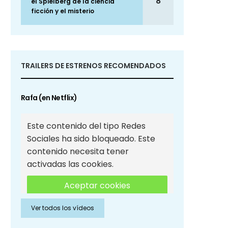
8
el Spielberg de la ciencia
ficción y el misterio
TRAILERS DE ESTRENOS RECOMENDADOS
Rafa (en Netflix)
Este contenido del tipo Redes
Sociales ha sido bloqueado. Este
contenido necesita tener
activadas las cookies.
Aceptar cookies
Ver todos los vídeos
Aceptar cookies de Redes
Sociales