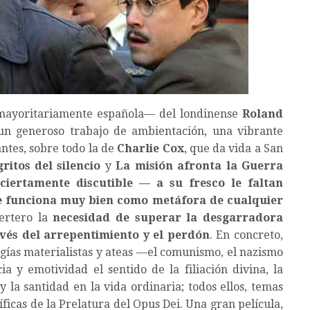
mayoritariamente española— del londinense
Roland
 un generoso trabajo de ambientación, una vibrante
antes, sobre todo la de
Charlie Cox
, que da vida a San
ritos del silencio
y
La misión afronta la Guerra
 ciertamente discutible — a su fresco le faltan
ue funciona muy bien como metáfora de cualquier
ertero la
necesidad de superar la desgarradora
avés del arrepentimiento y el perdón
. En concreto,
logías materialistas y ateas —el comunismo, el nazismo
ia y emotividad el sentido de la filiación divina, la
 la santidad en la vida ordinaria; todos ellos, temas
ficas de la Prelatura del Opus Dei. Una gran película,