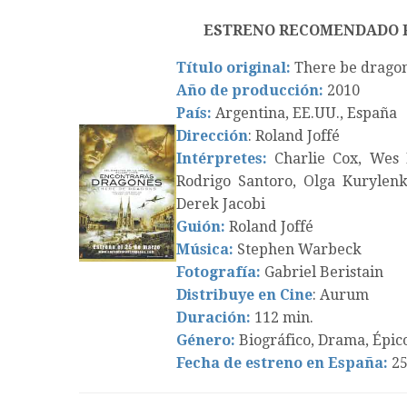
ESTRENO RECOMENDADO 
Título original:
There be drago
Año de producción:
2010
País:
Argentina, EE.UU., España
Dirección
: Roland Joffé
Intérpretes:
Charlie Cox, Wes B
Rodrigo Santoro, Olga Kurylenko
Derek Jacobi
Guión:
Roland Joffé
Música:
Stephen Warbeck
Fotografía:
Gabriel Beristain
Distribuye en Cine
: Aurum
Duración:
112 min.
Género:
Biográfico, Drama, Épic
Fecha de estreno en España:
25