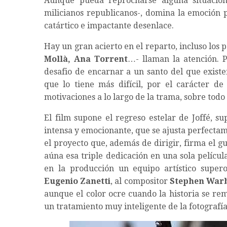
Aunque pueda reprocharse alguna situación 
milicianos republicanos-, domina la emoción 
catártico e impactante desenlace.
Hay un gran acierto en el reparto, incluso los
Mollà, Ana Torrent
…- llaman la atención. 
desafio de encarnar a un santo del que exist
que lo tiene más difícil, por el carácter d
motivaciones a lo largo de la trama, sobre todo
El film supone el regreso estelar de Joffé, 
intensa y emocionante, que se ajusta perfectam
el proyecto que, además de dirigir, firma el g
aúna esa triple dedicación en una sola películ
en la producción un equipo artístico super
Eugenio Zanetti
, al compositor
Stephen War
aunque el color ocre cuando la historia se re
un tratamiento muy inteligente de la fotografía