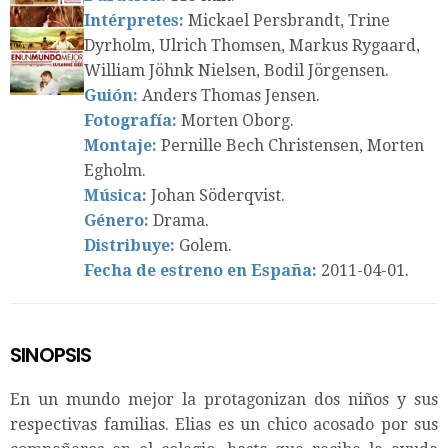
Intérpretes:
Mickael Persbrandt, Trine
Dyrholm, Ulrich Thomsen, Markus Rygaard,
William Jöhnk Nielsen, Bodil Jörgensen.
Guión:
Anders Thomas Jensen.
Fotografía:
Morten Oborg.
Montaje:
Pernille Bech Christensen, Morten
Egholm.
Música:
Johan Söderqvist.
Género:
Drama.
Distribuye:
Golem.
Fecha de estreno en España:
2011-04-01.
SINOPSIS
En un mundo mejor la protagonizan dos niños y sus
respectivas familias. Elias es un chico acosado por sus