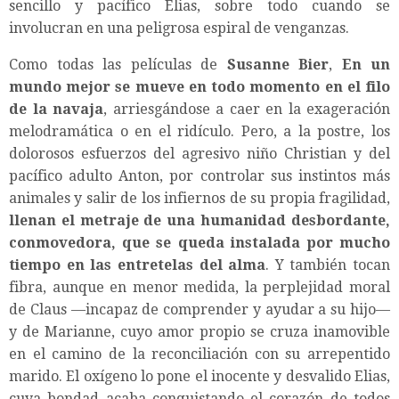
sencillo y pacífico Elias, sobre todo cuando se
involucran en una peligrosa espiral de venganzas.
Como todas las películas de
Susanne Bier
,
En un
mundo mejor se mueve en todo momento en el filo
de la navaja
, arriesgándose a caer en la exageración
melodramática o en el ridículo. Pero, a la postre, los
dolorosos esfuerzos del agresivo niño Christian y del
pacífico adulto Anton, por controlar sus instintos más
animales y salir de los infiernos de su propia fragilidad,
llenan el metraje de una humanidad desbordante,
conmovedora, que se queda instalada por mucho
tiempo en las entretelas del alma
. Y también tocan
fibra, aunque en menor medida, la perplejidad moral
de Claus —incapaz de comprender y ayudar a su hijo—
y de Marianne, cuyo amor propio se cruza inamovible
en el camino de la reconciliación con su arrepentido
marido. El oxígeno lo pone el inocente y desvalido Elias,
cuya bondad acaba conquistando el corazón de todos