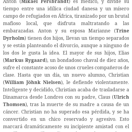
Anton (
Mikael Persbrandt
) es médico, y divide su
tiempo entre una idílica ciudad danesa y un mísero
campo de refugiados en África, tiranizado por un brutal
mafioso local, que disfruta maltratando a las
embarazadas. Anton y su esposa Marianne (
Trine
Dyrholm
) tienen dos hijos, llevan un tiempo separados
y se están planteando el divorcio, aunque a ninguno de
los dos le gusta la idea. El mayor de sus hijos, Elias
(
Markus Rygaard
), un bondadoso chaval de diez años,
sufre el constante acoso de unos crueles compañeros de
clase. Hasta que un día, un nuevo alumno, Christian
(
William Jöhnk Nielsen
), le defiende violentamente.
Inteligente y decidido, Christian acaba de trasladarse a
Dinamarca desde Londres con su padre, Claus (
Ulrich
Thomsen
), tras la muerte de su madre a causa de un
cáncer. Christian no ha superado esa pérdida, y se ha
convertido en un chico reservado y agresivo. Esto
marcará dramáticamente su incipiente amistad con el