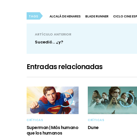
TAGS
ALCALÁ DE HENARES
BLADE RUNNER
CICLO CINE ES
ARTÍCULO ANTERIOR
Sucedió... ¿y?
Entradas relacionadas
6
7
CRÍTICAS
CRÍTICAS
Superman | Más humano
Dune
que los humanos