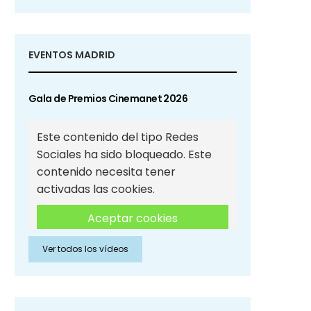
EVENTOS MADRID
Gala de Premios Cinemanet 2026
Este contenido del tipo Redes
Sociales ha sido bloqueado. Este
contenido necesita tener
activadas las cookies.
Aceptar cookies
Ver todos los vídeos
Aceptar cookies de Redes
Sociales