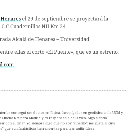
e Henares
el 29 de septiembre se proyectará la
a C.C Cuadernillos NII Km 34.
arada Alcalá de Henares – Universidad.
entre ellas el corto «El Puente», que es un estreno.
l.com
nterior conseguí ser doctor en Física, investigador en geofísica en la UCM y
de CinemaNet para Madrid y ex responsable de la web. Sigo siendo
ar con el cine". Yo siempre digo que no soy "cinéfilo": me gusta el cine
s" que son fantásticas herramientas para transmitir ideas.