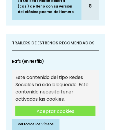
La Odisea | Nolan acierta
8
(casi) de lleno con su versión
del clásico poema de Homero
TRAILERS DE ESTRENOS RECOMENDADOS
Rafa (en Netflix)
Este contenido del tipo Redes
Sociales ha sido bloqueado. Este
contenido necesita tener
activadas las cookies.
Aceptar cookies
Ver todos los vídeos
Aceptar cookies de Redes
Sociales