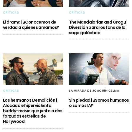
CRÍTICAS
CRÍTICAS
El drama | ¿Conocemos de
The Mandalorian and Grogu |
verdad a quienes amamos?
Diversión para los fans de la
saga galáctica
CRÍTICAS
LA MIRADA DE JOAQUÍN CELMA
Los hermanos Demolición |
Sin piedad | ¿Somos humanos
Alocada e hiperviolenta
o somos IA?
buddy-movie que junta a dos
forzudas estrellas de
Hollywood