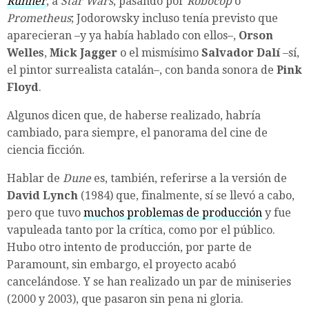
Runner
, a
Star Wars
, pasando por
Robocop
o
Prometheus
; Jodorowsky incluso tenía previsto que
aparecieran –y ya había hablado con ellos–,
Orson
Welles
,
Mick Jagger
o el mismísimo
Salvador Dalí
–sí,
el pintor surrealista catalán–, con banda sonora de
Pink
Floyd
.
Algunos dicen que, de haberse realizado, habría
cambiado, para siempre, el panorama del cine de
ciencia ficción.
Hablar de
Dune
es, también, referirse a la versión de
David Lynch
(1984) que, finalmente, sí se llevó a cabo,
pero que tuvo
muchos problemas de producción
y fue
vapuleada tanto por la crítica, como por el público.
Hubo otro intento de producción, por parte de
Paramount, sin embargo, el proyecto acabó
cancelándose. Y se han realizado un par de miniseries
(2000 y 2003), que pasaron sin pena ni gloria.