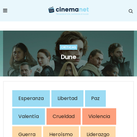
CRÍTICAS
Dune
Esperanza
Libertad
Paz
Valentía
Crueldad
Violencia
Guerra
Heroísmo
Liderazgo