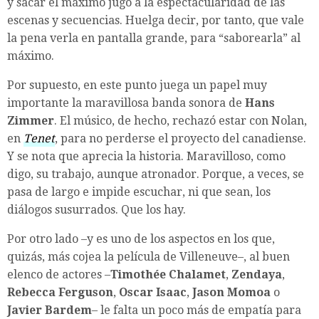
y sacar el máximo jugo a la espectacularidad de las
escenas y secuencias. Huelga decir, por tanto, que vale
la pena verla en pantalla grande, para “saborearla” al
máximo.
Por supuesto, en este punto juega un papel muy
importante la maravillosa banda sonora de
Hans
Zimmer
. El músico, de hecho, rechazó estar con Nolan,
en
Tenet
, para no perderse el proyecto del canadiense.
Y se nota que aprecia la historia. Maravilloso, como
digo, su trabajo, aunque atronador. Porque, a veces, se
pasa de largo e impide escuchar, ni que sean, los
diálogos susurrados. Que los hay.
Por otro lado –y es uno de los aspectos en los que,
quizás, más cojea la película de Villeneuve–, al buen
elenco de actores –
Timothée Chalamet
,
Zendaya
,
Rebecca Ferguson
,
Oscar Isaac
,
Jason Momoa
o
Javier Bardem
– le falta un poco más de empatía para