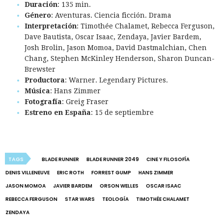
Duración
: 135 min.
Género
: Aventuras. Ciencia ficción. Drama
Interpretación
: Timothée Chalamet, Rebecca Ferguson,
Dave Bautista, Oscar Isaac, Zendaya, Javier Bardem,
Josh Brolin, Jason Momoa, David Dastmalchian, Chen
Chang, Stephen McKinley Henderson, Sharon Duncan-
Brewster
Productora
: Warner. Legendary Pictures.
Música
: Hans Zimmer
Fotografía
: Greig Fraser
Estreno en España
: 15 de septiembre
TAGS
BLADE RUNNER
BLADE RUNNER 2049
CINE Y FILOSOFÍA
DENIS VILLENEUVE
ERIC ROTH
FORREST GUMP
HANS ZIMMER
JASON MOMOA
JAVIER BARDEM
ORSON WELLES
OSCAR ISAAC
REBECCA FERGUSON
STAR WARS
TEOLOGÍA
TIMOTHÉE CHALAMET
ZENDAYA