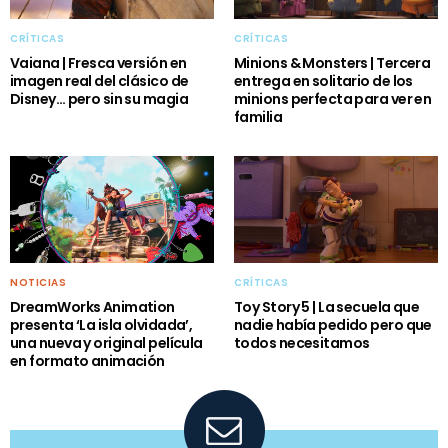
CRÍTICAS
CRÍTICAS
Vaiana | Fresca versión en
Minions & Monsters | Tercera
imagen real del clásico de
entrega en solitario de los
Disney… pero sin su magia
minions perfecta para ver en
familia
NOTICIAS
CRÍTICAS
DreamWorks Animation
Toy Story 5 | La secuela que
presenta ‘La isla olvidada’,
nadie había pedido pero que
una nueva y original película
todos necesitamos
en formato animación