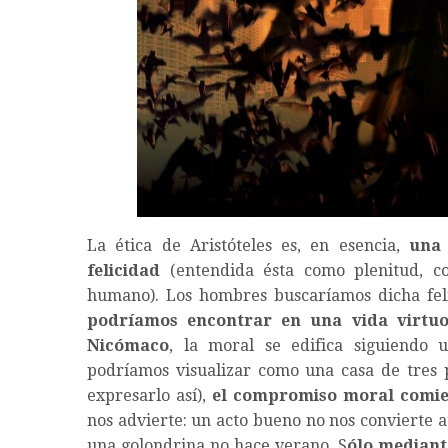
La ética de Aristóteles es, en esencia,
una 
felicidad
(entendida ésta como plenitud, co
humano). Los hombres buscaríamos dicha feli
podríamos encontrar en una vida virtuo
Nicómaco
, la moral se edifica siguiendo 
podríamos visualizar como una casa de tres pi
expresarlo así),
el compromiso moral comie
nos advierte: un acto bueno no nos convierte
una golondrina no hace verano. S
ólo mediante