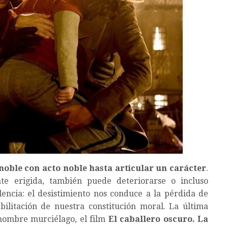
 noble con acto noble hasta articular un carácter
.
te erigida, también puede deteriorarse o incluso
lencia: el desistimiento nos conduce a la pérdida de
bilitación de nuestra constitución moral. La última
 hombre murciélago, el film
El caballero oscuro. La