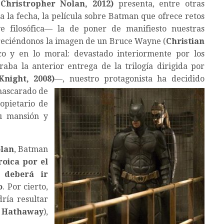
Christropher Nolan, 2012)
presenta, entre otras
a la fecha, la película sobre Batman que ofrece retos
e filosófica— la de poner de manifiesto nuestras
ofreciéndonos la imagen de un Bruce Wayne (
Christian
gico y en lo moral: devastado interiormente por los
aba la anterior entrega de la trilogía dirigida por
night, 2008)
—, nuestro protagonista ha decidido
mascarado de
opietario de
su mansión y
lan
, Batman
roica por el
 deberá ir
o
. Por cierto,
ría resultar
 Hathaway
),