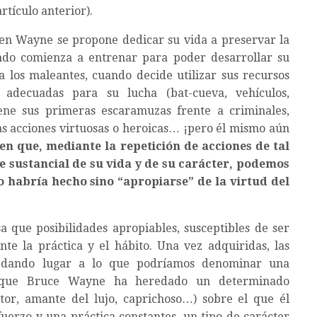
artículo anterior).
en Wayne se propone dedicar su vida a preservar la
ndo comienza a entrenar para poder desarrollar su
los maleantes, cuando decide utilizar sus recursos
adecuadas para su lucha (bat-cueva, vehículos,
ne sus primeras escaramuzas frente a criminales,
s acciones virtuosas o heroicas… ¡pero él mismo aún
n que, mediante la repetición de acciones de tal
e sustancial de su vida y de su carácter, podemos
 habría hecho sino “apropiarse” de la virtud del
sa que posibilidades apropiables, susceptibles de ser
te la práctica y el hábito. Una vez adquiridas, las
d dando lugar a lo que podríamos denominar una
se que Bruce Wayne ha heredado un determinado
tor, amante del lujo, caprichoso…) sobre el que él
erzo y una práctica constantes, un tipo de carácter