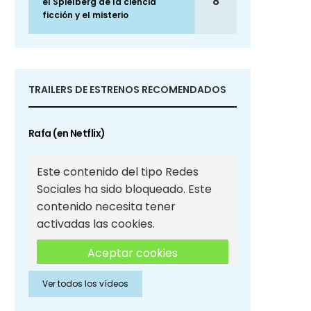
8
el Spielberg de la ciencia
ficción y el misterio
TRAILERS DE ESTRENOS RECOMENDADOS
Rafa (en Netflix)
Este contenido del tipo Redes
Sociales ha sido bloqueado. Este
contenido necesita tener
activadas las cookies.
Aceptar cookies
Ver todos los vídeos
Aceptar cookies de Redes
Sociales