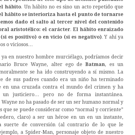
el hábito
. Un hábito no es sino un acto repetido que
l hábito se interioriza hasta el punto de tornarse
emos dado el salto al tercer nivel del contenido
ral aristotélico: el carácter
.
El hábito enraizado
si es positivo) o en vicio (si es negativo)
. Y ahí ya
os o viciosos…
 ya en nuestro hombre murciélago, podríamos decir
onario Bruce Wayne, alter ego de
Batman
, es un
oralmente se ha ido construyendo a sí mismo. La
te de sus padres cuando era un niño ha terminado
 en una cruzada contra el mundo del crimen y ha
 un justiciero… pero no de forma instantánea.
: Wayne no ha pasado de ser un ser humano normal y
 es que se puede considerar como “normal y corriente”
edero, claro) a ser un héroe en un en un instante,
 suerte de conversión (al contrario de lo que le
ejemplo, a Spider-Man, personaje objeto de nuestro