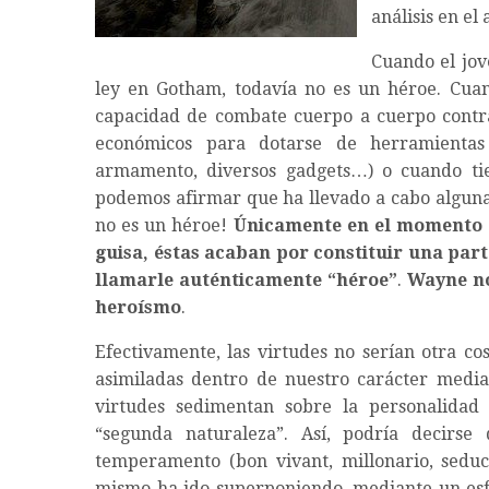
análisis en el 
Cuando el jov
ley en Gotham, todavía no es un héroe. Cua
capacidad de combate cuerpo a cuerpo contra 
económicos para dotarse de herramientas 
armamento, diversos gadgets…) o cuando tie
podemos afirmar que ha llevado a cabo alguna
no es un héroe!
Únicamente en el momento e
guisa, éstas acaban por constituir una part
llamarle auténticamente “héroe”
.
Wayne no
heroísmo
.
Efectivamente, las virtudes no serían otra co
asimiladas dentro de nuestro carácter median
virtudes sedimentan sobre la personalida
“segunda naturaleza”. Así, podría decir
temperamento (bon vivant, millonario, seduc
mismo ha ido superponiendo, mediante un esfu