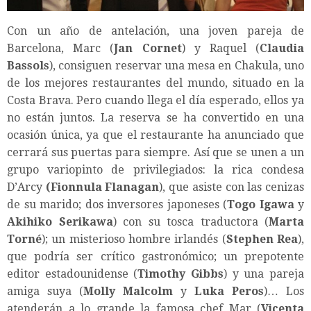
Con un año de antelación, una joven pareja de
Barcelona, Marc (
Jan Cornet
) y Raquel (
Claudia
Bassols
), consiguen reservar una mesa en Chakula, uno
de los mejores restaurantes del mundo, situado en la
Costa Brava. Pero cuando llega el día esperado, ellos ya
no están juntos. La reserva se ha convertido en una
ocasión única, ya que el restaurante ha anunciado que
cerrará sus puertas para siempre. Así que se unen a un
grupo variopinto de privilegiados: la rica condesa
D’Arcy
(Fionnula Flanagan
), que asiste con las cenizas
de su marido; dos inversores japoneses (
Togo Igawa
y
Akihiko Serikawa
) con su tosca traductora (
Marta
Torné
); un misterioso hombre irlandés (
Stephen Rea
),
que podría ser crítico gastronómico; un prepotente
editor estadounidense (
Timothy Gibbs
) y una pareja
amiga suya (
Molly Malcolm
y
Luka Peros
)… Los
atenderán a lo grande la famosa chef Mar (
Vicenta