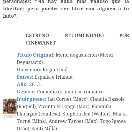
personajes: “No hay nada más valioso que la
libertad; pero puedes ser libre con alguien a tu
lado”.
ESTRENO RECOMENDADO POR
CINEMANET
Título Original:
Menú degustación (Menú
Degustació).
Dirección:
Roger Gual.
Países:
España e Irlanda.
Año:
2013.
Género:
Comedia dramática, romance.
Intérpretes:
Jan Cornet (Marc), Claudia Bassols
(Raquel), Vicenta N’Dongo (Mar), Fionnula
Flanagan (condesa), Stephen Rea (Walter), Marta
Torné (Mina), Andrew Tarbet (Max), Togo Igawa
(Isao), Santi Millán.