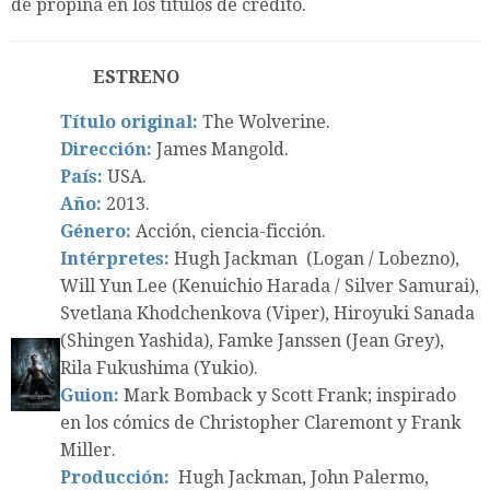
de propina en los títulos de crédito.
ESTRENO
Título original:
The Wolverine.
Dirección:
James Mangold.
País:
USA.
Año:
2013.
Género:
Acción, ciencia-ficción.
Intérpretes:
Hugh Jackman (Logan / Lobezno),
Will Yun Lee (Kenuichio Harada / Silver Samurai),
Svetlana Khodchenkova (Viper), Hiroyuki Sanada
(Shingen Yashida), Famke Janssen (Jean Grey),
Rila Fukushima (Yukio).
Guion:
Mark Bomback y Scott Frank; inspirado
en los cómics de Christopher Claremont y Frank
Miller.
Producción:
Hugh Jackman, John Palermo,