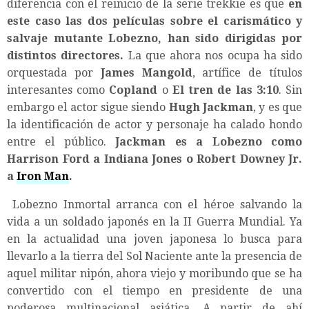
diferencia con el reinicio de la serie trekkie es que
en
este caso las dos películas sobre el carismático y
salvaje mutante Lobezno, han sido dirigidas por
distintos directores.
La que ahora nos ocupa ha sido
orquestada por
James Mangold
, artífice de títulos
interesantes como
Copland
o
El tren de las 3:10
. Sin
embargo el actor sigue siendo
Hugh Jackman
, y es que
la identificación de actor y personaje ha calado hondo
entre el público.
Jackman es a Lobezno como
Harrison Ford a Indiana Jones o Robert Downey Jr.
a
Iron Man
.
Lobezno Inmortal arranca con el héroe salvando la
vida a un soldado japonés en la II Guerra Mundial. Ya
en la actualidad una joven japonesa lo busca para
llevarlo a la tierra del Sol Naciente ante la presencia de
aquel militar nipón, ahora viejo y moribundo que se ha
convertido con el tiempo en presidente de una
poderosa multinacional asiática. A partir de ahí