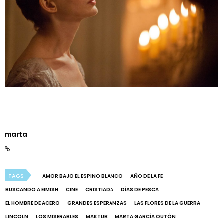
marta
TAGS
AMOR BAJO EL ESPINO BLANCO
AÑO DE LA FE
BUSCANDO A EIMISH
CINE
CRISTIADA
DÍAS DE PESCA
EL HOMBRE DE ACERO
GRANDES ESPERANZAS
LAS FLORES DE LA GUERRA
LINCOLN
LOS MISERABLES
MAKTUB
MARTA GARCÍA OUTÓN