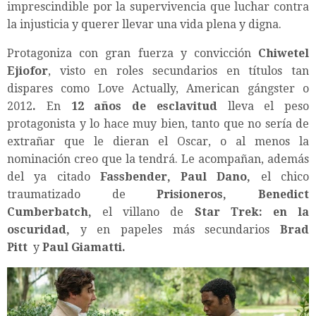
imprescindible por la supervivencia que luchar contra
la injusticia y querer llevar una vida plena y digna.
Protagoniza con gran fuerza y convicción
Chiwetel
Ejiofor
, visto en roles secundarios en títulos tan
dispares como Love Actually, American gángster o
2012
.
En
12 años de esclavitud
lleva el peso
protagonista y lo hace muy bien, tanto que no sería de
extrañar que le dieran el Oscar, o al menos la
nominación creo que la tendrá. Le acompañan, además
del ya citado
Fassbender
,
Paul Dano
,
el chico
traumatizado de
Prisioneros
,
Benedict
Cumberbatch
,
el villano de
Star Trek: en la
oscuridad
,
y en papeles más secundarios
Brad
Pitt
y
Paul Giamatti
.