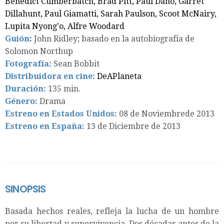
Benedict Cumberbatch, Brad Pitt, Paul Dano, Garret
Dillahunt, Paul Giamatti, Sarah Paulson, Scoot McNairy,
Lupita Nyong’o, Alfre Woodard
Guión
:
John Ridley; basado en la autobiografía de
Solomon Northup
Fotografía:
Sean Bobbit
Distribuidora en cine:
DeAPlaneta
Duración:
135 min.
Género:
Drama
Estreno en Estados Unidos:
08 de Noviembrede 2013
Estreno en España:
13 de Diciembre de 2013
SINOPSIS
Basada hechos reales, refleja la lucha de un hombre
por su libertad y supervivencia. Dos décadas antes de la