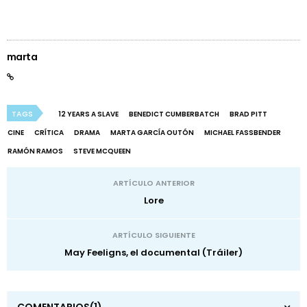
marta
TAGS
12 YEARS A SLAVE
BENEDICT CUMBERBATCH
BRAD PITT
CINE
CRÍTICA
DRAMA
MARTA GARCÍA OUTÓN
MICHAEL FASSBENDER
RAMÓN RAMOS
STEVE MCQUEEN
ARTÍCULO ANTERIOR
Lore
ARTÍCULO SIGUIENTE
May Feeligns, el documental (Tráiler)