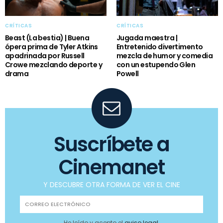
CRÍTICAS
CRÍTICAS
Beast (La bestia) | Buena
Jugada maestra |
ópera prima de Tyler Atkins
Entretenido divertimento
apadrinada por Russell
mezcla de humor y comedia
Crowe mezclando deporte y
con un estupendo Glen
drama
Powell
Suscríbete a
Cinemanet
Y DESCUBRE OTRA FORMA DE VER EL CINE
He leído y acepto el
aviso legal
.