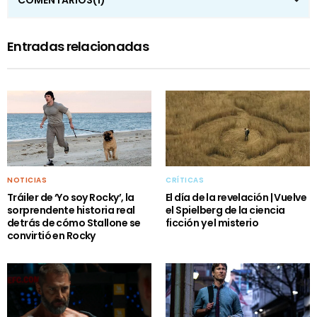
COMENTARIOS
(1)
Entradas relacionadas
NOTICIAS
CRÍTICAS
Tráiler de ‘Yo soy Rocky’, la
El día de la revelación | Vuelve
sorprendente historia real
el Spielberg de la ciencia
detrás de cómo Stallone se
ficción y el misterio
convirtió en Rocky